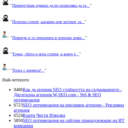
“
Приветствам админа да не позволява да се...
”
“
Полезна статия, касаеща нов хостинг за...
”
“
Повреди и се пералнята и поръчах нови...
”
“
Точна, сбита и ясна статия, в която е...
”
“
Успех с проекта!...
”
Най-четеното
9486
Как да оценим SEO стойността на съдържанието -
Дигитална агенция W-SEO.com - Уеб & SEO
оптимизация
6723
SEO оптимизация на рекламни агенции - Рекламна
агенция
6524
Кърти Чисти Извозва
5850
SEO оптимизация на сайтове принадлежащи на ИТ
компании