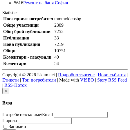
5616
Ремонт на баня София
Statistics
Последният потребител
mmmvideosbg
Общо участници
2309
Общ брой публикации
7252
Публикации
33
Нова публикация
7219
Общо
10751
Коментари - гласували
40
Коментари
54
Copyright © 2026 Iskam.net |
Подробно търсене
|
Нови събития
|
Етикети
|
Топ потребители
| Made with
VISEO
|
Story RSS Feed
|
RSS-Поток
×
Вход
Потребителско име/Email
Парола
Запомни