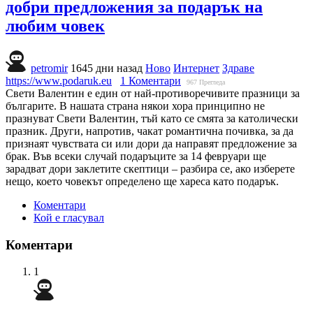
добри предложения за подарък на
любим човек
petromir
1645 дни назад
Ново
Интернет
Здраве
https://www.podaruk.eu
1 Коментари
967
Прегледа
Свети Валентин е един от най-противоречивите празници за
българите. В нашата страна някои хора принципно не
празнуват Свети Валентин, тъй като се смята за католически
празник. Други, напротив, чакат романтична почивка, за да
признаят чувствата си или дори да направят предложение за
брак. Във всеки случай подаръците за 14 февруари ще
зарадват дори заклетите скептици – разбира се, ако изберете
нещо, което човекът определено ще хареса като подарък.
Коментари
Кой е гласувал
Коментари
1