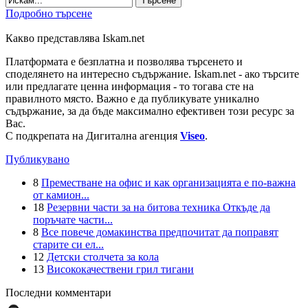
Търсене
Подробно търсене
Какво представлява Iskam.net
Платформата е безплатна и позволява търсенето и
споделянето на интересно съдържание. Iskam.net - ако търсите
или предлагате ценна информация - то тогава сте на
правилното място. Важно е да публикувате уникално
съдържание, за да бъде максимално ефективен този ресурс за
Вас.
С подкрепата на Дигитална агенция
Viseo
.
Публикувано
8
Преместване на офис и как организацията е по-важна
от камион...
18
Резервни части за на битова техника Откъде да
поръчате части...
8
Все повече домакинства предпочитат да поправят
старите си ел...
12
Детски столчета за кола
13
Висококачествени грил тигани
Последни комментари