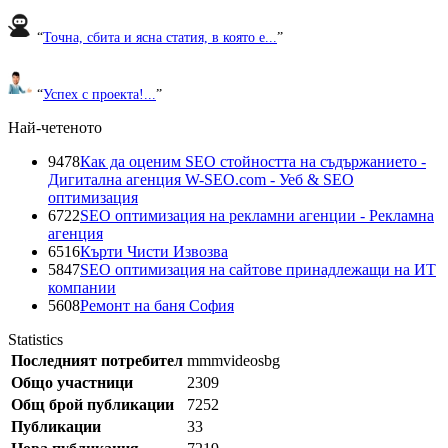
“
Точна, сбита и ясна статия, в която е...
”
“
Успех с проекта!...
”
Най-четеното
9478
Как да оценим SEO стойността на съдържанието -
Дигитална агенция W-SEO.com - Уеб & SEO
оптимизация
6722
SEO оптимизация на рекламни агенции - Рекламна
агенция
6516
Кърти Чисти Извозва
5847
SEO оптимизация на сайтове принадлежащи на ИТ
компании
5608
Ремонт на баня София
Statistics
Последният потребител
mmmvideosbg
Общо участници
2309
Общ брой публикации
7252
Публикации
33