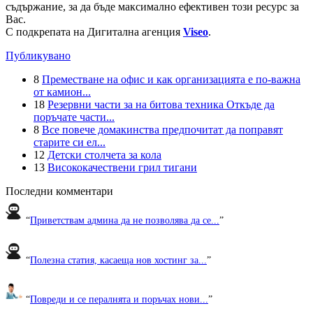
съдържание, за да бъде максимално ефективен този ресурс за
Вас.
С подкрепата на Дигитална агенция
Viseo
.
Публикувано
8
Преместване на офис и как организацията е по-важна
от камион...
18
Резервни части за на битова техника Откъде да
поръчате части...
8
Все повече домакинства предпочитат да поправят
старите си ел...
12
Детски столчета за кола
13
Висококачествени грил тигани
Последни комментари
“
Приветствам админа да не позволява да се...
”
“
Полезна статия, касаеща нов хостинг за...
”
“
Повреди и се пералнята и поръчах нови...
”