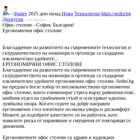
djunev
2025 дни назад
Ново
Технологии
https://sedni.bg
Дискусия
2,141
Прегледа
Офис столове - София, България!
Ергономични офис столове
Благодарение на развитието на съвременните технологии и
сътрудничеството на инженери и ортопеди са създадени
изключително удобните...
ЕРГОНОМИЧНИ ОФИС СТОЛОВЕ
Благодарение на развитието на съвременните технологии и
сътрудничеството на инженери и ортопеди са създадени
изключително удобните ергономични офис столове. Sedni.bg
ви предлага богат избор от висококачествени ергономични
офис столове, които елиминират стреса върху раменния пояс,
шийния отдел на гръбначния стълб и осигуряват идеална
лумбална опора. Когато седите на добре направен
ергономичен стол изпитвате по-малка умора и дискомфорт.
Можете да подобрите качеството си на работата, като
намалите риска от нараняване и смущения от повтарящи се
движения.
Ергономичните офис столове са здрави и надеждни