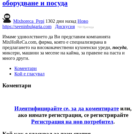
оборудване и посуда
Mixhoreca_Pepi
1302 дни назад
Ново
https://seeninbulgaria.com
Дискусия
760
Прегледа
Имаме удоволствието да Ви представим компанията
MixHoReCa.com, фирма, която е специализирана в
предлагането на висококачествени кухненски уреди,
посуда
,
миксери, машини за месене на кайма, за правене на паста и
много други.
Коментари
Кой е гласувал
Коментари
Идентифицирайте се, за да коментирате
или,
ако нямате регистрация, се регистрирайте
Регистрация на нов потребител
.
Кой как е гласувал за тази статия