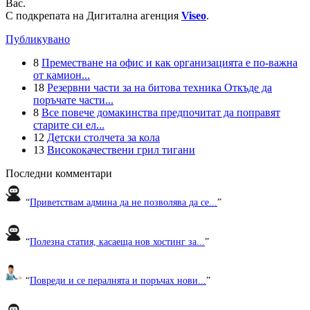
Вас.
С подкрепата на Дигитална агенция
Viseo
.
Публикувано
8
Преместване на офис и как организацията е по-важна
от камион...
18
Резервни части за на битова техника Откъде да
поръчате части...
8
Все повече домакинства предпочитат да поправят
старите си ел...
12
Детски столчета за кола
13
Висококачествени грил тигани
Последни комментари
“
Приветствам админа да не позволява да се...
”
“
Полезна статия, касаеща нов хостинг за...
”
“
Повреди и се пералнята и поръчах нови...
”