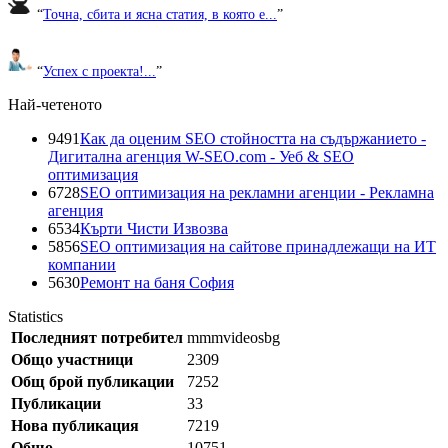
“
Точна, сбита и ясна статия, в която е...
”
“
Успех с проекта!...
”
Най-четеното
9491
Как да оценим SEO стойността на съдържанието -
Дигитална агенция W-SEO.com - Уеб & SEO
оптимизация
6728
SEO оптимизация на рекламни агенции - Рекламна
агенция
6534
Кърти Чисти Извозва
5856
SEO оптимизация на сайтове принадлежащи на ИТ
компании
5630
Ремонт на баня София
Statistics
Последният потребител
mmmvideosbg
Общо участници
2309
Общ брой публикации
7252
Публикации
33
Нова публикация
7219
Общо
10751