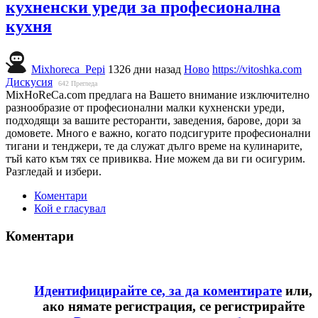
кухненски уреди за професионална
кухня
Mixhoreca_Pepi
1326 дни назад
Ново
https://vitoshka.com
Дискусия
642
Прегледа
MixHoReCa.com предлага на Вашето внимание изключително
разнообразие от професионални малки кухненски уреди,
подходящи за вашите ресторанти, заведения, барове, дори за
домовете. Много е важно, когато подсигурите професионални
тигани и тенджери, те да служат дълго време на кулинарите,
тъй като към тях се привиква. Ние можем да ви ги осигурим.
Разгледай и избери.
Коментари
Кой е гласувал
Коментари
Идентифицирайте се, за да коментирате
или,
ако нямате регистрация, се регистрирайте