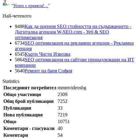
“
Успех с проекта!...
”
Най-четеното
9498
Как да оценим SEO стойността на съдържанието -
Дигитална агенция W-SEO.com - Уеб & SEO
оптимизация
6734
SEO оптимизация на рекламни агенции - Рекламна
агенция
6545
Кърти Чисти Извозва
5864
SEO оптимизация на сайтове принадлежащи на ИТ
компании
5640
Ремонт на баня София
Statistics
Последният потребител
mmmvideosbg
Общо участници
2309
Общ брой публикации
7252
Публикации
33
Нова публикация
7219
Общо
10751
Коментари - гласували
40
Коментари
54