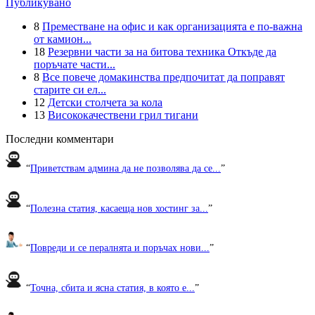
Публикувано
8
Преместване на офис и как организацията е по-важна
от камион...
18
Резервни части за на битова техника Откъде да
поръчате части...
8
Все повече домакинства предпочитат да поправят
старите си ел...
12
Детски столчета за кола
13
Висококачествени грил тигани
Последни комментари
“
Приветствам админа да не позволява да се...
”
“
Полезна статия, касаеща нов хостинг за...
”
“
Повреди и се пералнята и поръчах нови...
”
“
Точна, сбита и ясна статия, в която е...
”