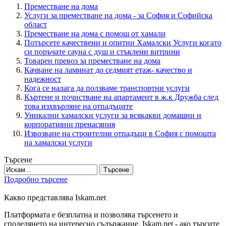
Преместване на дома
Услуги за преместване на дома - за София и Софийска
област
Преместване на дома с помощ от хамали
Потърсете качествени и опитни Хамалски Услуги когато
си поръчате сауна с душ и стъклени витрини
Товарен превоз за преместване на дома
Качване на ламинат до седмият етаж- качество и
надежност
Кога се налага да ползваме транспортни услуги
Къртене и почистване на апартамент в ж.к Дружба след
това изхвърляне на отпадъците
Уникални хамалски услуги за всякакви домашни и
корпоративни пренасяния
Извозване на строителни отпадъци в София с помощта
на хамалски услуги
Търсене
Търсене
Подробно търсене
Какво представлява Iskam.net
Платформата е безплатна и позволява търсенето и
споделянето на интересно съдържание. Iskam.net - ако търсите