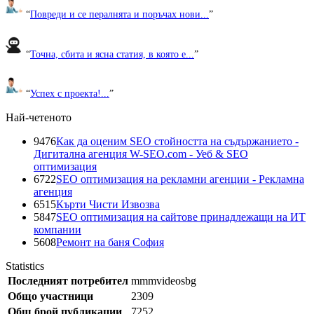
“
Повреди и се пералнята и поръчах нови...
”
“
Точна, сбита и ясна статия, в която е...
”
“
Успех с проекта!...
”
Най-четеното
9476
Как да оценим SEO стойността на съдържанието -
Дигитална агенция W-SEO.com - Уеб & SEO
оптимизация
6722
SEO оптимизация на рекламни агенции - Рекламна
агенция
6515
Кърти Чисти Извозва
5847
SEO оптимизация на сайтове принадлежащи на ИТ
компании
5608
Ремонт на баня София
Statistics
Последният потребител
mmmvideosbg
Общо участници
2309
Общ брой публикации
7252