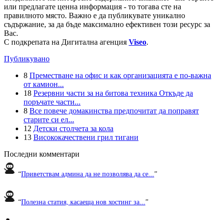
или предлагате ценна информация - то тогава сте на
правилното място. Важно е да публикувате уникално
съдържание, за да бъде максимално ефективен този ресурс за
Вас.
С подкрепата на Дигитална агенция
Viseo
.
Публикувано
8
Преместване на офис и как организацията е по-важна
от камион...
18
Резервни части за на битова техника Откъде да
поръчате части...
8
Все повече домакинства предпочитат да поправят
старите си ел...
12
Детски столчета за кола
13
Висококачествени грил тигани
Последни комментари
“
Приветствам админа да не позволява да се...
”
“
Полезна статия, касаеща нов хостинг за...
”