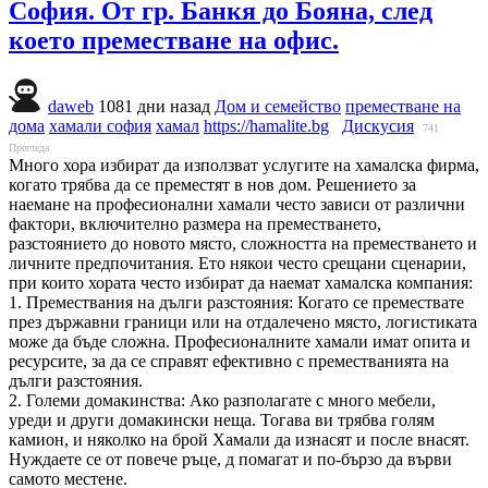
София. От гр. Банкя до Бояна, след
което преместване на офис.
daweb
1081 дни назад
Дом и семейство
преместване на
дома
хамали софия
хамал
https://hamalite.bg
Дискусия
741
Прегледа
Много хора избират да използват услугите на хамалска фирма,
когато трябва да се преместят в нов дом. Решението за
наемане на професионални хамали често зависи от различни
фактори, включително размера на преместването,
разстоянието до новото място, сложността на преместването и
личните предпочитания. Ето някои често срещани сценарии,
при които хората често избират да наемат хамалска компания:
1. Премествания на дълги разстояния: Когато се премествате
през държавни граници или на отдалечено място, логистиката
може да бъде сложна. Професионалните хамали имат опита и
ресурсите, за да се справят ефективно с преместванията на
дълги разстояния.
2. Големи домакинства: Ако разполагате с много мебели,
уреди и други домакински неща. Тогава ви трябва голям
камион, и няколко на брой Хамали да изнасят и после внасят.
Нуждаете се от повече ръце, д помагат и по-бързо да върви
самото местене.