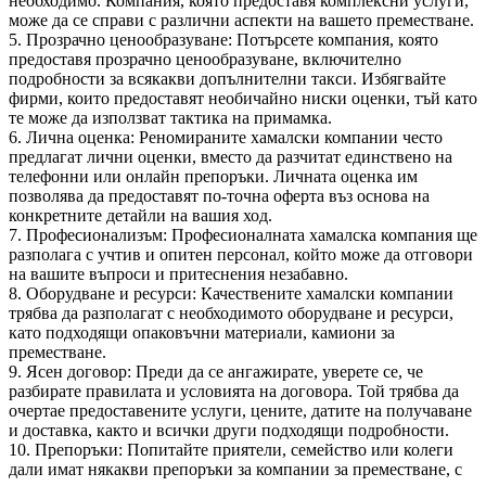
необходимо. Компания, която предоставя комплексни услуги,
може да се справи с различни аспекти на вашето преместване.
5. Прозрачно ценообразуване: Потърсете компания, която
предоставя прозрачно ценообразуване, включително
подробности за всякакви допълнителни такси. Избягвайте
фирми, които предоставят необичайно ниски оценки, тъй като
те може да използват тактика на примамка.
6. Лична оценка: Реномираните хамалски компании често
предлагат лични оценки, вместо да разчитат единствено на
телефонни или онлайн препоръки. Личната оценка им
позволява да предоставят по-точна оферта въз основа на
конкретните детайли на вашия ход.
7. Професионализъм: Професионалната хамалска компания ще
разполага с учтив и опитен персонал, който може да отговори
на вашите въпроси и притеснения незабавно.
8. Оборудване и ресурси: Качествените хамалски компании
трябва да разполагат с необходимото оборудване и ресурси,
като подходящи опаковъчни материали, камиони за
преместване.
9. Ясен договор: Преди да се ангажирате, уверете се, че
разбирате правилата и условията на договора. Той трябва да
очертае предоставените услуги, цените, датите на получаване
и доставка, както и всички други подходящи подробности.
10. Препоръки: Попитайте приятели, семейство или колеги
дали имат някакви препоръки за компании за преместване, с