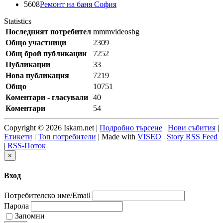
5608
Ремонт на баня София
Statistics
Последният потребител
mmmvideosbg
Общо участници
2309
Общ брой публикации
7252
Публикации
33
Нова публикация
7219
Общо
10751
Коментари - гласували
40
Коментари
54
Copyright © 2026 Iskam.net |
Подробно търсене
|
Нови събития
|
Етикети
|
Топ потребители
| Made with
VISEO
|
Story RSS Feed
|
RSS-Поток
×
Вход
Потребителско име/Email
Парола
Запомни