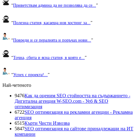
“
Приветствам админа да не позволява да се...
”
“
Полезна статия, касаеща нов хостинг за...
”
“
Повреди и се пералнята и поръчах нови...
”
“
Точна, сбита и ясна статия, в която е...
”
“
Успех с проекта!...
”
Най-четеното
9476
Как да оценим SEO стойността на съдържанието -
Дигитална агенция W-SEO.com - Уеб & SEO
оптимизация
6722
SEO оптимизация на рекламни агенции - Рекламна
агенция
6515
Кърти Чисти Извозва
5847
SEO оптимизация на сайтове принадлежащи на ИТ
компании