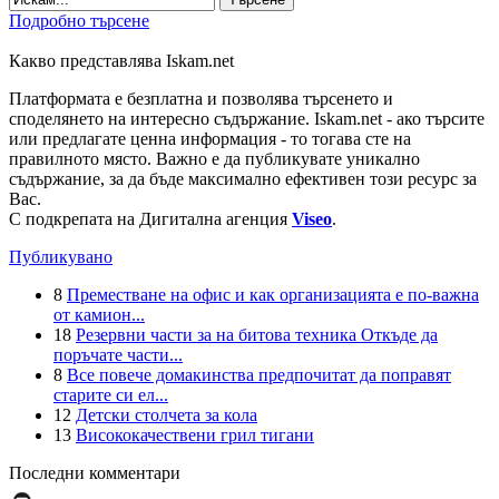
Подробно търсене
Какво представлява Iskam.net
Платформата е безплатна и позволява търсенето и
споделянето на интересно съдържание. Iskam.net - ако търсите
или предлагате ценна информация - то тогава сте на
правилното място. Важно е да публикувате уникално
съдържание, за да бъде максимално ефективен този ресурс за
Вас.
С подкрепата на Дигитална агенция
Viseo
.
Публикувано
8
Преместване на офис и как организацията е по-важна
от камион...
18
Резервни части за на битова техника Откъде да
поръчате части...
8
Все повече домакинства предпочитат да поправят
старите си ел...
12
Детски столчета за кола
13
Висококачествени грил тигани
Последни комментари