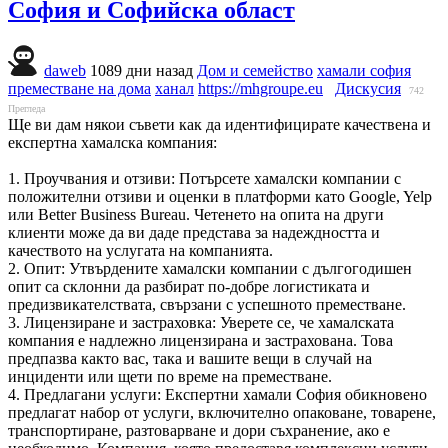
София и Софийска област
daweb
1089 дни назад
Дом и семейство
хамали софия
преместване на дома
ханал
https://mhgroupe.eu
Дискусия
742
Прегледа
Ще ви дам някои съвети как да идентифицирате качествена и
експертна хамалска компания:
1. Проучвания и отзиви: Потърсете хамалски компании с
положителни отзиви и оценки в платформи като Google, Yelp
или Better Business Bureau. Четенето на опита на други
клиенти може да ви даде представа за надеждността и
качеството на услугата на компанията.
2. Опит: Утвърдените хамалски компании с дългогодишен
опит са склонни да разбират по-добре логистиката и
предизвикателствата, свързани с успешното преместване.
3. Лицензиране и застраховка: Уверете се, че хамалската
компания е надлежно лицензирана и застрахована. Това
предпазва както вас, така и вашите вещи в случай на
инциденти или щети по време на преместване.
4. Предлагани услуги: Експертни хамали София обикновено
предлагат набор от услуги, включително опаковане, товарене,
транспортиране, разтоварване и дори съхранение, ако е