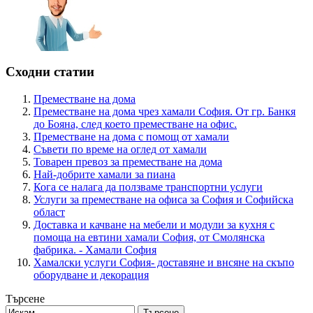
Сходни статии
Преместване на дома
Преместване на дома чрез хамали София. От гр. Банкя
до Бояна, след което преместване на офис.
Преместване на дома с помощ от хамали
Съвети по време на оглед от хамали
Товарен превоз за преместване на дома
Най-добрите хамали за пиана
Кога се налага да ползваме транспортни услуги
Услуги за преместване на офиса за София и Софийска
област
Доставка и качване на мебели и модули за кухня с
помоща на евтини хамали София, от Смолянска
фабрика. - Хамали София
Хамалски услуги София- доставяне и внсяне на скъпо
оборудване и декорация
Търсене
Търсене