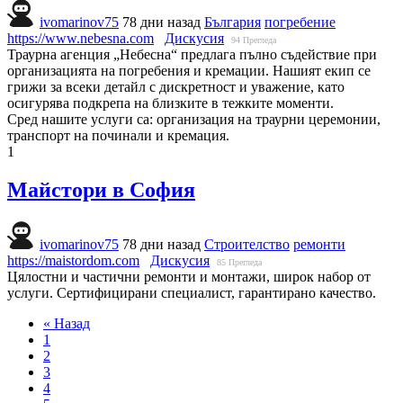
ivomarinov75
78 дни назад
България
погребение
https://www.nebesna.com
Дискусия
94
Прегледа
Траурна агенция „Небесна“ предлага пълно съдействие при
организацията на погребения и кремации. Нашият екип се
грижи за всеки детайл с дискретност и уважение, като
осигурява подкрепа на близките в тежките моменти.
Сред нашите услуги са: организация на траурни церемонии,
транспорт на починали и кремация.
1
Майстори в София
ivomarinov75
78 дни назад
Строителство
ремонти
https://maistordom.com
Дискусия
85
Прегледа
Цялостни и частични ремонти и монтажи, широк набор от
услуги. Сертифицирани специалист, гарантирано качество.
« Назад
1
2
3
4