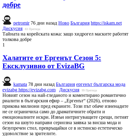
добре
petromir
76 дни назад
Ново
България
https://iskam.net
Дискусия
83
Прегледа
Тайната на корейската кожа: защо хидрогел маските работят
толкова добре
1
Халатите от Ергенът Сезон 5:
Ексклузивно от EvizaBG
kamata
78 дни назад
България
ергенът българска мода
evizabg
https://evizabg.com
Дискусия
99
Прегледа
Новият сезон на най-гледаното и коментирано романтично
риалити в българския ефир – „Ергенът“ (2026), отново
прикова милиони пред екраните. Този път обаче изненадите
не се ограничиха само до драматичните обрати и
емоционалните искри. Извън интригуващите срещи, петият
сезон на шоуто направи сериозна заявка за висша мода и
безупречен стил, превръщайки се в истинско естетическо
удоволствие за зрителите.