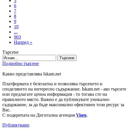
5
6
7
8
9
10
...
903
Напред »
Търсене
Търсене
Подробно търсене
Какво представлява Iskam.net
Платформата е безплатна и позволява търсенето и
споделянето на интересно съдържание. Iskam.net - ако търсите
или предлагате ценна информация - то тогава сте на
правилното място. Важно е да публикувате уникално
съдържание, за да бъде максимално ефективен този ресурс за
Вас.
С подкрепата на Дигитална агенция
Viseo
.
Публикувано