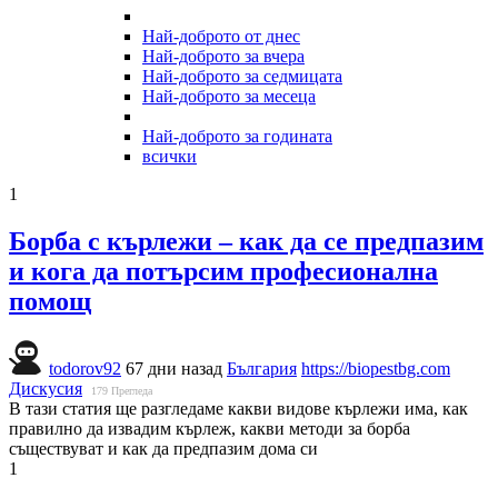
Най-доброто от днес
Най-доброто за вчера
Най-доброто за седмицата
Най-доброто за месеца
Най-доброто за годината
всички
1
Борба с кърлежи – как да се предпазим
и кога да потърсим професионална
помощ
todorov92
67 дни назад
България
https://biopestbg.com
Дискусия
179
Прегледа
В тази статия ще разгледаме какви видове кърлежи има, как
правилно да извадим кърлеж, какви методи за борба
съществуват и как да предпазим дома си
1