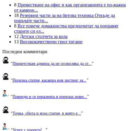
8
Преместване на офис и как организацията е по-важна
от камион...
18
Резервни части за на битова техника Откъде да
поръчате части...
8
Все повече домакинства предпочитат да поправят
старите си ел...
12
Детски столчета за кола
13
Висококачествени грил тигани
Последни комментари
“
Приветствам админа да не позволява да се...
”
“
Полезна статия, касаеща нов хостинг за...
”
“
Повреди и се пералнята и поръчах нови...
”
“
Точна, сбита и ясна статия, в която е...
”
“
Успех с проекта!...
”