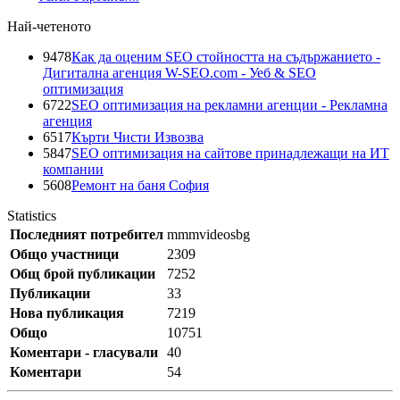
Най-четеното
9478
Как да оценим SEO стойността на съдържанието -
Дигитална агенция W-SEO.com - Уеб & SEO
оптимизация
6722
SEO оптимизация на рекламни агенции - Рекламна
агенция
6517
Кърти Чисти Извозва
5847
SEO оптимизация на сайтове принадлежащи на ИТ
компании
5608
Ремонт на баня София
Statistics
Последният потребител
mmmvideosbg
Общо участници
2309
Общ брой публикации
7252
Публикации
33
Нова публикация
7219
Общо
10751
Коментари - гласували
40
Коментари
54