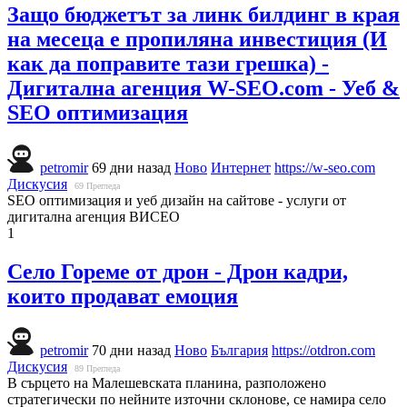
Защо бюджетът за линк билдинг в края
на месеца е пропиляна инвестиция (И
как да поправите тази грешка) -
Дигитална агенция W-SEO.com - Уеб &
SEO оптимизация
petromir
69 дни назад
Ново
Интернет
https://w-seo.com
Дискусия
69
Прегледа
SEO оптимизация и уеб дизайн на сайтове - услуги от
дигитална агенция ВИСЕО
1
Село Гореме от дрон - Дрон кадри,
които продават емоция
petromir
70 дни назад
Ново
България
https://otdron.com
Дискусия
89
Прегледа
В сърцето на Малешевската планина, разположено
стратегически по нейните източни склонове, се намира село