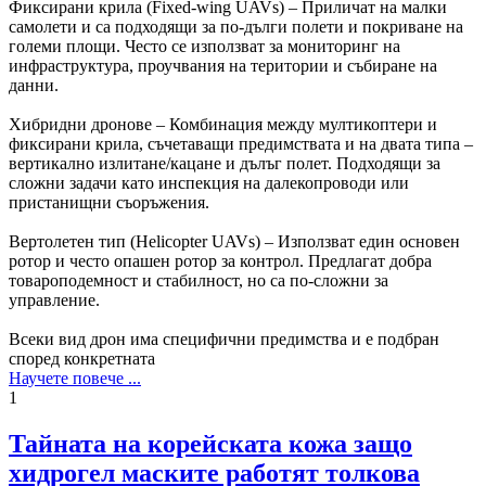
Фиксирани крила (Fixed-wing UAVs) – Приличат на малки
самолети и са подходящи за по-дълги полети и покриване на
големи площи. Често се използват за мониторинг на
инфраструктура, проучвания на територии и събиране на
данни.
Хибридни дронове – Комбинация между мултикоптери и
фиксирани крила, съчетаващи предимствата и на двата типа –
вертикално излитане/кацане и дълъг полет. Подходящи за
сложни задачи като инспекция на далекопроводи или
пристанищни съоръжения.
Вертолетен тип (Helicopter UAVs) – Използват един основен
ротор и често опашен ротор за контрол. Предлагат добра
товароподемност и стабилност, но са по-сложни за
управление.
Всеки вид дрон има специфични предимства и е подбран
според конкретната
Научете повече ...
1
Тайната на корейската кожа защо
хидрогел маските работят толкова