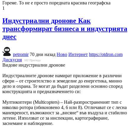
Гореме. То не е просто поредната красива географска
1
Индустриални дронове Как
трансформират бизнеса и индустрията
днес
petromir
70 дни назад
Ново
Интернет
https://otdron.com
Дискусия
102
Прегледа
Видове индустриални дронове
Индустриалните дронове намират приложение в различни
сфери – от строителство и земеделие до енергетика, минно
дело и охрана. Те могат да бъдат разделени основно според
конструкцията и предназначението си:
Мултикоптери (Multicopters) – Най-разпространеният тип с
няколко ротора (обикновено 4, 6 или 8). Отличават се с лесна
маневреност, възможност за „висяне“ във въздуха и стабилно
летене. Използват се за инспекции, картографиране,
заснемане и наблюдение.