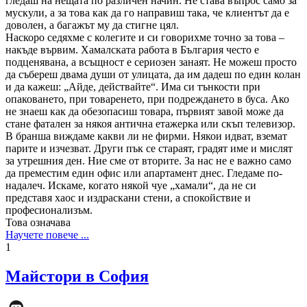
гледаш на нещата по различен начин. Не става въпрос само за
мускули, а за това как да го направиш така, че клиентът да е
доволен, а багажът му да стигне цял.
Наскоро седяхме с колегите и си говорихме точно за това –
накъде вървим. Хамалската работа в България често е
подценявана, а всъщност е сериозен занаят. Не можеш просто
да събереш двама души от улицата, да им дадеш по един колан
и да кажеш: „Айде, действайте“. Има си тънкости при
опаковането, при товаренето, при подреждането в буса. Ако
не знаеш как да обезопасиш товара, първият завой може да
стане фатален за някоя антична етажерка или скъп телевизор.
В бранша виждаме какви ли не фирми. Някои идват, вземат
парите и изчезват. Други пък се стараят, градят име и мислят
за утрешния ден. Ние сме от вторите. За нас не е важно само
да преместим един офис или апартамент днес. Гледаме по-
надалеч. Искаме, когато някой чуе „хамали“, да не си
представя хаос и издраскани стени, а спокойствие и
професионализъм.
Това означава
Научете повече ...
1
Майстори в София