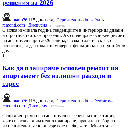
решения за 2026
marto76
115 дни назад
Строителство
https://vm-
remonti.com
Дискусия
441
Прегледа
С всяка изминала година тенденциите в интериорния дизайн
и строителството се променят. Ако планирате основен ремонт
на апартамент през 2026 година, е важно да сте в крак с
новостите, за да създадете модерен, функционален и устойчив
дом.
1
Как да планираме основен ремонт на
апартамент без излишни разходи и
стрес
marto76
115 дни назад
Строителство
https://emstroy-
remonti.com
Дискусия
117
Прегледа
Основният ремонт на апартамент е сериозна инвестиция,
която изисква внимателно планиране, правилен избор на
изпълнители и ясно определяне на бюджета. Много хора