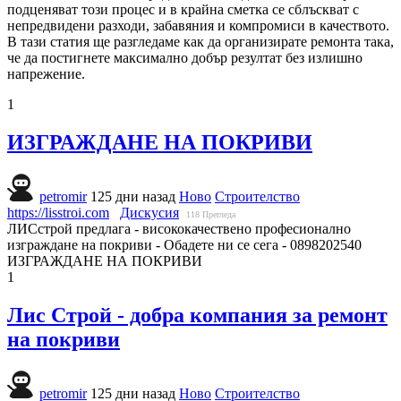
подценяват този процес и в крайна сметка се сблъскват с
непредвидени разходи, забавяния и компромиси в качеството.
В тази статия ще разгледаме как да организирате ремонта така,
че да постигнете максимално добър резултат без излишно
напрежение.
1
ИЗГРАЖДАНЕ НА ПОКРИВИ
petromir
125 дни назад
Ново
Строителство
https://lisstroi.com
Дискусия
118
Прегледа
ЛИСстрой предлага - висококачествено професионално
изграждане на покриви - Обадете ни се сега - 0898202540
ИЗГРАЖДАНЕ НА ПОКРИВИ
1
Лис Строй - добра компания за ремонт
на покриви
petromir
125 дни назад
Ново
Строителство