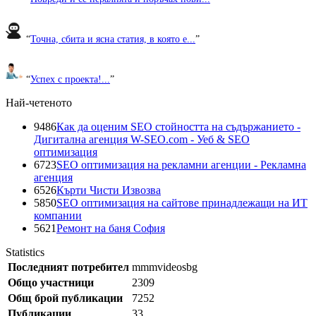
“
Точна, сбита и ясна статия, в която е...
”
“
Успех с проекта!...
”
Най-четеното
9486
Как да оценим SEO стойността на съдържанието -
Дигитална агенция W-SEO.com - Уеб & SEO
оптимизация
6723
SEO оптимизация на рекламни агенции - Рекламна
агенция
6526
Кърти Чисти Извозва
5850
SEO оптимизация на сайтове принадлежащи на ИТ
компании
5621
Ремонт на баня София
Statistics
Последният потребител
mmmvideosbg
Общо участници
2309
Общ брой публикации
7252
Публикации
33