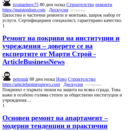
ivomarinov75
80 дни назад
Строителство
ремонти
https://maistordom.com
Дискусия
86
Прегледа
Цялостни и частични ремонти и монтажи, широк набор от
услуги. Сертифицирани специалист, гарантирано качество.
1
Ремонт на покриви на институции и
учреждения – доверете се на
експертите от Марти Строй -
ArticleBusinessNews
petromir
88 дни назад
Ново
Строителство
https://articlebusinessnews.com
Дискусия
314
Прегледа
Покривът е първата линия на защита на всяка сграда. Това
важи в особено голяма степен за обществени институции и
учреждения…
1
Основен ремонт на апартамент –
модерни тенденции и практични