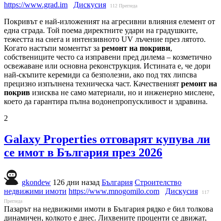
https://www.grad.im
Дискусия
112
Прегледа
Покривът е най-изложеният на агресивни влияния елемент от
една сграда. Той поема директните удари на градушките,
тежестта на снега и интензивното UV лъчение през лятото.
Когато настъпи моментът за
ремонт на покриви
,
собствениците често са изправени пред дилема – козметично
освежаване или основна реконструкция. Истината е, че дори
най-скъпите керемиди са безполезни, ако под тях липсва
прецизно изпълнена техническа част. Качественият
ремонт на
покрив
изисква не само материали, но и инженерно мислене,
което да гарантира пълна водонепропускливост и здравина.
2
Galaxy Properties отговарят купува ли
се имот в България през 2026
gkondew
126 дни назад
България
Строителство
недвижими имоти
https://www.mnogomilo.com
Дискусия
117
Прегледа
Пазарът на недвижими имоти в България рядко е бил толкова
динамичен, колкото е днес. Лихвените проценти се движат,