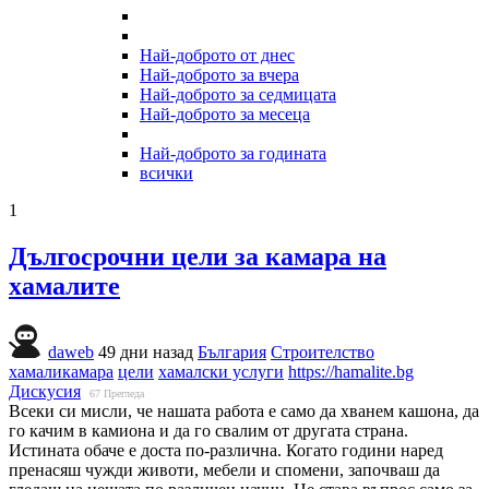
Най-доброто от днес
Най-доброто за вчера
Най-доброто за седмицата
Най-доброто за месеца
Най-доброто за годината
всички
1
Дългосрочни цели за камара на
хамалите
daweb
49 дни назад
България
Строителство
хамаликамара
цели
хамалски услуги
https://hamalite.bg
Дискусия
67
Прегледа
Всеки си мисли, че нашата работа е само да хванем кашона, да
го качим в камиона и да го свалим от другата страна.
Истината обаче е доста по-различна. Когато години наред
пренасяш чужди животи, мебели и спомени, започваш да