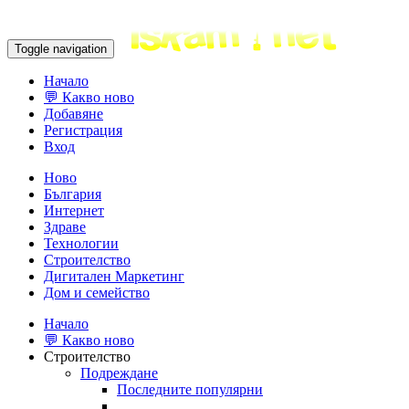
Toggle navigation
Начало
💬 Какво ново
Добавяне
Регистрация
Вход
Ново
България
Интернет
Здраве
Технологии
Строителство
Дигитален Маркетинг
Дом и семейство
Начало
💬 Какво ново
Строителство
Подреждане
Последните популярни