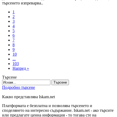
търсенето изпреварва..
1
2
3
4
5
6
7
8
9
10
...
103
Напред »
Търсене
Търсене
Подробно търсене
Какво представлява Iskam.net
Платформата е безплатна и позволява търсенето и
споделянето на интересно съдържание. Iskam.net - ако търсите
или предлагате ценна информация - то тогава сте на