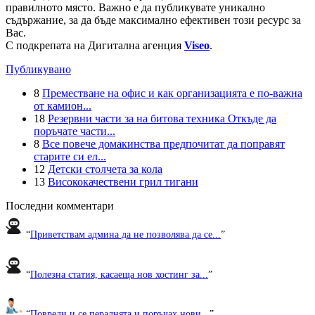
правилното място. Важно е да публикувате уникално
съдържание, за да бъде максимално ефективен този ресурс за
Вас.
С подкрепата на Дигитална агенция
Viseo
.
Публикувано
8
Преместване на офис и как организацията е по-важна
от камион...
18
Резервни части за на битова техника Откъде да
поръчате части...
8
Все повече домакинства предпочитат да поправят
старите си ел...
12
Детски столчета за кола
13
Висококачествени грил тигани
Последни комментари
“
Приветствам админа да не позволява да се...
”
“
Полезна статия, касаеща нов хостинг за...
”
“
Повреди и се пералнята и поръчах нови...
”