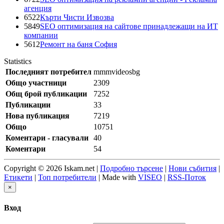
агенция
6522
Кърти Чисти Извозва
5849
SEO оптимизация на сайтове принадлежащи на ИТ
компании
5612
Ремонт на баня София
Statistics
Последният потребител
mmmvideosbg
Общо участници
2309
Общ брой публикации
7252
Публикации
33
Нова публикация
7219
Общо
10751
Коментари - гласували
40
Коментари
54
Copyright © 2026 Iskam.net |
Подробно търсене
|
Нови събития
|
Етикети
|
Топ потребители
| Made with
VISEO
|
RSS-Поток
×
Вход