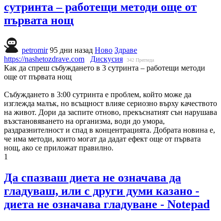
сутринта – работещи методи още от
първата нощ
petromir
95 дни назад
Ново
Здраве
https://nashetozdrave.com
Дискусия
342
Прегледа
Как да спреш събуждането в 3 сутринта – работещи методи
още от първата нощ
Събуждането в 3:00 сутринта е проблем, който може да
изглежда малък, но всъщност влияе сериозно върху качеството
на живот. Дори да заспите отново, прекъснатият сън нарушава
възстановяването на организма, води до умора,
раздразнителност и спад в концентрацията. Добрата новина е,
че има методи, които могат да дадат ефект още от първата
нощ, ако се приложат правилно.
1
Да спазваш диета не означава да
гладуваш, или с други думи казано -
диета не означава гладуване - Notepad