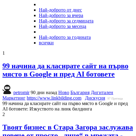
Най-доброто от днес
Най-доброто за вчера
Най-доброто за седмицата
Най-доброто за месеца
Най-доброто за годината
всички
1
99 начина да класирате сайт на първо
място в Google и пред AI ботовете
petromir
90 дни назад
Ново
България
Дигитален
Маркетинг
https://www.linkbilding.com
Дискусия
97
Прегледа
99 начина да класирате сайт на първо място в Google и пред
AI ботовете: Изкуството на линк билдинга
2
Твоят бизнес в Стара Загора заслужава
повече от просто „лице“ в мрежата -