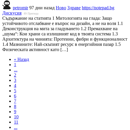
petromir
97 дни назад
Ново
Здраве
https://notepad.bg
Дискусия
89
Прегледа
Съдържание на статията 1 Митологията на глада: Защо
устойчивото отслабване е въпрос на дизайн, а не на воля 1.1
Деконструкция на мита за гладуването 1.2 Премахване на
„шума“: Кои храни са излишният код в твоята система 1.3
Архитектура на чинията: Протеини, фибри и функционалност
1.4 Мазнините: Най-скъпият ресурс в енергийния пазар 1.5
Физическата активност като […]
« Назад
1
...
2
3
4
5
6
7
8
9
10
11
...