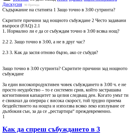
Дискусия
90
Прегледа
Съдържание на статията 1 Защо точно в 3:00 сутринта?
Скритите причини зад нощното събуждане 2 Често задавани
въпроси (FAQ) 2.1
1. Нормално ли е да се събуждам точно в 3:00 всяка нощ?
2.2 2. Защо точно в 3:00, а не в друг час?
2.3 3. Как да заспя отново бързо, ако се събудя?
Защо точно в 3:00 сутринта? Скритите причини зад нощното
събуждане
За един високопродуктивен човек събуждането в 3:00 ч. е не
просто неудобство – то е системен срив, който застрашава
когнитивния капацитет за целия следващ ден. Когато умът ти
е свикнал да оперира с висока скорост, той трудно приема
бездействието на нощта и използва всяко леко изплуване от
дълбокия сън, за да се „рестартира“ преждевременно.
1
Как да спреш събуждането в 3