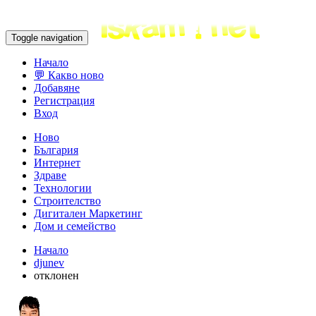
Toggle navigation
Начало
💬 Какво ново
Добавяне
Регистрация
Вход
Ново
България
Интернет
Здраве
Технологии
Строителство
Дигитален Маркетинг
Дом и семейство
Начало
djunev
отклонен