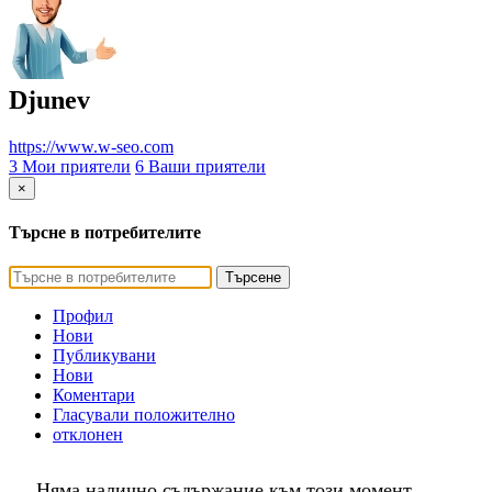
Djunev
https://www.w-seo.com
3 Мои приятели
6 Ваши приятели
×
Търсне в потребителите
Търсене
Профил
Нови
Публикувани
Нови
Коментари
Гласували положително
отклонен
Няма налично съдържание към този момент