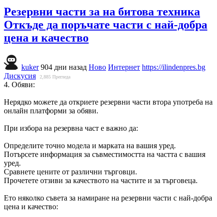
Резервни части за на битова техника
Откъде да поръчате части с най-добра
цена и качество
kuker
904 дни назад
Ново
Интернет
https://ilindenpres.bg
Дискусия
2,885
Прегледа
4. Обяви:
Нерядко можете да откриете резервни части втора употреба на
онлайн платформи за обяви.
При избора на резервна част е важно да:
Определите точно модела и марката на вашия уред.
Потърсете информация за съвместимостта на частта с вашия
уред.
Сравнете цените от различни търговци.
Прочетете отзиви за качеството на частите и за търговеца.
Ето няколко съвета за намиране на резервни части с най-добра
цена и качество: