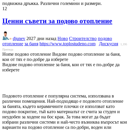
подвижна дръжка. Различни големини и размери.
12
Ценни съвети за подово отопление
djunev
2027 дни назад
Ново
Строителство
подово
отопление
за баня
https://www.toplostudeno.com
Дискусия
1,195
Прегледа
Home подово отопление Видове подово отопление за баня,
кои от тях е по-добре да изберете
Видове подово отопление за баня, кои от тях е по-добре да
изберете
Подовото отопление е популярна система, използвана в
различни помещения. Най-подходящо е подовото отопление
за банята, където керамичните плочки се използват като
подово покритие, тъй като материалът се счита за студен и
неудобен за ходене на бос крак. За това могат да бъдат
избрани различни системи и най-често възниква въпросът кои
варианти на подово отопление са по-добри, воден или