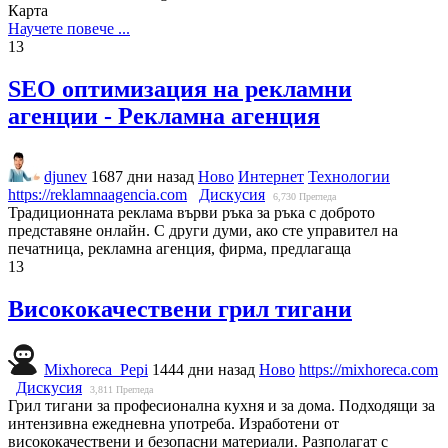
Карта
Научете повече ...
13
SEO оптимизация на рекламни
агенции - Рекламна агенция
djunev
1687 дни назад
Ново
Интернет
Технологии
https://reklamnaagencia.com
Дискусия
6,730
Прегледа
Традиционната реклама върви ръка за ръка с доброто
представяне онлайн. С други думи, ако сте управител на
печатница, рекламна агенция, фирма, предлагаща
13
Висококачествени грил тигани
Mixhoreca_Pepi
1444 дни назад
Ново
https://mixhoreca.com
Дискусия
3,811
Прегледа
Грил тигани за професионална кухня и за дома. Подходящи за
интензивна ежедневна употреба. Изработени от
висококачествени и безопасни материали. Разполагат с