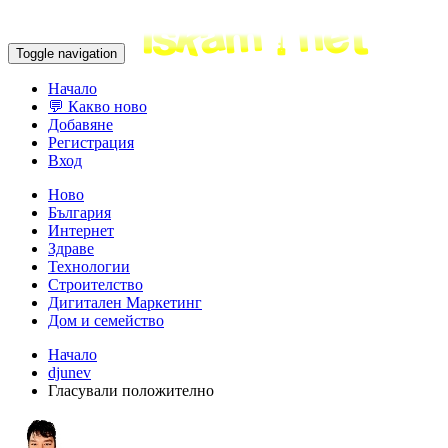
Toggle navigation
Начало
💬 Какво ново
Добавяне
Регистрация
Вход
Ново
България
Интернет
Здраве
Технологии
Строителство
Дигитален Маркетинг
Дом и семейство
Начало
djunev
Гласували положително