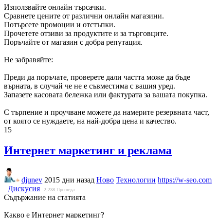
Използвайте онлайн търсачки.
Сравнете цените от различни онлайн магазини.
Потърсете промоции и отстъпки.
Прочетете отзиви за продуктите и за търговците.
Поръчайте от магазин с добра репутация.
Не забравяйте:
Преди да поръчате, проверете дали частта може да бъде
върната, в случай че не е съвместима с вашия уред.
Запазете касовата бележка или фактурата за вашата покупка.
С търпение и проучване можете да намерите резервната част,
от която се нуждаете, на най-добра цена и качество.
15
Интернет маркетинг и реклама
djunev
2015 дни назад
Ново
Технологии
https://w-seo.com
Дискусия
2,238
Прегледа
Съдържание на статията
Какво е Интернет маркетинг?