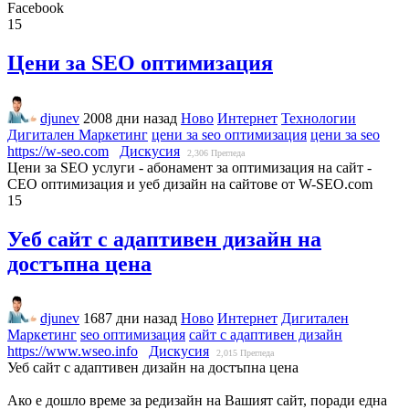
Facebook
15
Цени за SEO оптимизация
djunev
2008 дни назад
Ново
Интернет
Технологии
Дигитален Маркетинг
цени за seo оптимизация
цени за seo
https://w-seo.com
Дискусия
2,306
Прегледа
Цени за SEO услуги - абонамент за оптимизация на сайт -
СЕО оптимизация и уеб дизайн на сайтове от W-SEO.com
15
Уеб сайт с адаптивен дизайн на
достъпна цена
djunev
1687 дни назад
Ново
Интернет
Дигитален
Маркетинг
seo оптимизация
сайт с адаптивен дизайн
https://www.wseo.info
Дискусия
2,015
Прегледа
Уеб сайт с адаптивен дизайн на достъпна цена
Ако е дошло време за редизайн на Вашият сайт, поради една