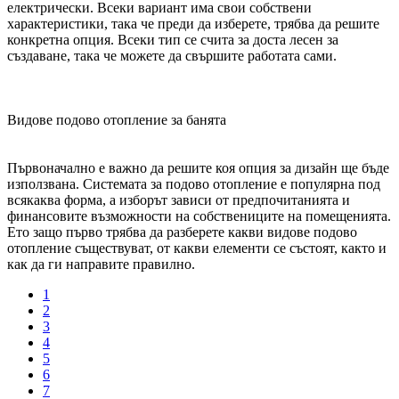
електрически. Всеки вариант има свои собствени
характеристики, така че преди да изберете, трябва да решите
конкретна опция. Всеки тип се счита за доста лесен за
създаване, така че можете да свършите работата сами.
Видове подово отопление за банята
Първоначално е важно да решите коя опция за дизайн ще бъде
използвана. Системата за подово отопление е популярна под
всякаква форма, а изборът зависи от предпочитанията и
финансовите възможности на собствениците на помещенията.
Ето защо първо трябва да разберете какви видове подово
отопление съществуват, от какви елементи се състоят, както и
как да ги направите правилно.
1
2
3
4
5
6
7