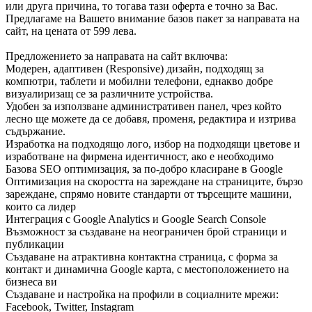
или друга причина, то тогава тази оферта е точно за Вас.
Предлагаме на Вашето внимание базов пакет за направата на
сайт, на цената от 599 лева.
Предложението за направата на сайт включва:
Модерен, адаптивен (Responsive) дизайн, подходящ за
компютри, таблети и мобилни телефони, еднакво добре
визуалиризащ се за различните устройства.
Удобен за използване административен панел, чрез който
лесно ще можете да се добавя, променя, редактира и изтрива
съдържание.
Изработка на подходящо лого, избор на подходящи цветове и
изработване на фирмена идентичност, ако е необходимо
Базова SEO оптимизация, за по-добро класиране в Google
Оптимизация на скоростта на зареждане на страниците, бързо
зареждане, спрямо новите стандарти от търсещите машини,
които са лидер
Интеграция с Google Analytics и Google Search Console
Възможност за създаване на неограничен брой страници и
публикации
Създаване на атрактивна контактна страница, с форма за
контакт и динамична Google карта, с местоположението на
бизнеса ви
Създаване и настройка на профили в социалните мрежи:
Facebook, Twitter, Instagram