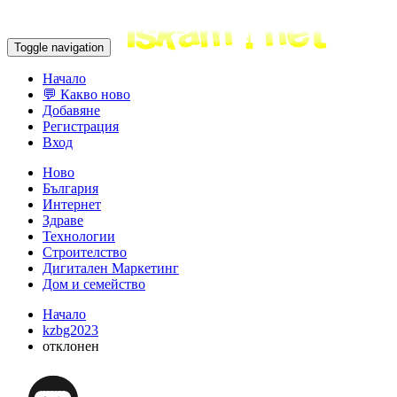
Toggle navigation
Начало
💬 Какво ново
Добавяне
Регистрация
Вход
Ново
България
Интернет
Здраве
Технологии
Строителство
Дигитален Маркетинг
Дом и семейство
Начало
kzbg2023
отклонен