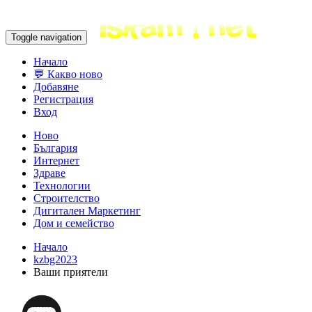
Toggle navigation
Начало
💬 Какво ново
Добавяне
Регистрация
Вход
Ново
България
Интернет
Здраве
Технологии
Строителство
Дигитален Маркетинг
Дом и семейство
Начало
kzbg2023
Ваши приятели