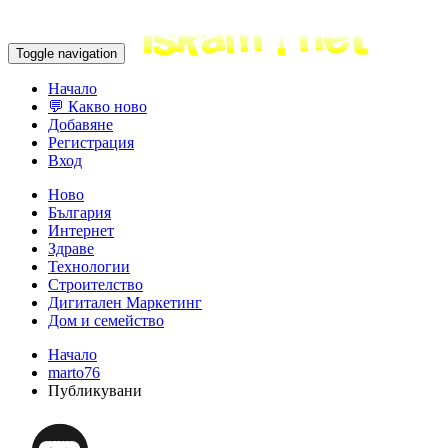
Toggle navigation
Начало
💬 Какво ново
Добавяне
Регистрация
Вход
Ново
България
Интернет
Здраве
Технологии
Строителство
Дигитален Маркетинг
Дом и семейство
Начало
marto76
Публикувани