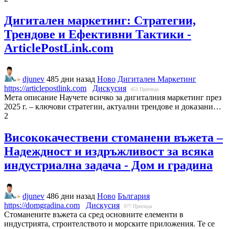
Дигитален маркетинг: Стратегии,
Трендове и Ефективни Тактики -
ArticlePostLink.com
djunev
485 дни назад
Ново
Дигитален Маркетинг
https://articlepostlink.com
Дискусия
453
Прегледа
Мета описание Научете всичко за дигиталния маркетинг през
2025 г. – ключови стратегии, актуални трендове и доказани…
2
Висококачествени стоманени въжета –
Надеждност и издръжливост за всяка
индустриална задача - Дом и градина
djunev
486 дни назад
Ново
България
https://domgradina.com
Дискусия
977
Прегледа
Стоманените въжета са сред основните елементи в
индустрията, строителството и морските приложения. Те се