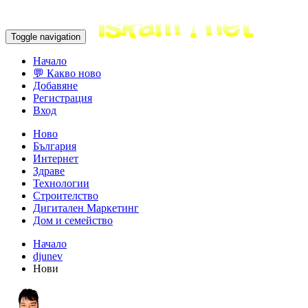
Toggle navigation
Начало
💬 Какво ново
Добавяне
Регистрация
Вход
Ново
България
Интернет
Здраве
Технологии
Строителство
Дигитален Маркетинг
Дом и семейство
Начало
djunev
Нови