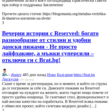
ограничения За кого коя е по‑подходяща Практически съвети
при избор и поддръжка Заключение
Прочети цялата статия: https://blogomania.org/metalna-verizhka-
ili-titanieva-sravnenie-na-dvete/
3
Вечерни истории с Reserved: богато
разнообразие от стилни и удобни
дамски пижами - Не просто
лайфхакове, а мъжки суперсили –
отключи ги с Brat.bg!
djunev
485 дни назад
Ново
България
https://brat.bg
Дискусия
876
Прегледа
Сънят е време за регенерация, но и момент, в който си струва
да се погрижим за себе си. Дамските пижами на Reserved
отговарят на нуждите на жените, които търсят нещо повече от
просто удобна нощница. Те съчетават стил, функционалност и
най-високо качество на изработката. В Reserved всяка пижама
е обмислен проект, който съчетава модерен дизайн […]
2