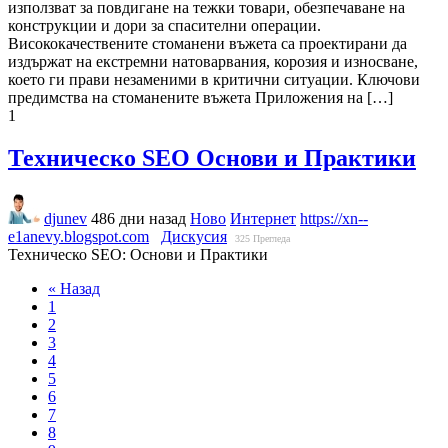
използват за повдигане на тежки товари, обезпечаване на
конструкции и дори за спасителни операции.
Висококачествените стоманени въжета са проектирани да
издържат на екстремни натоварвания, корозия и износване,
което ги прави незаменими в критични ситуации. Ключови
предимства на стоманените въжета Приложения на […]
1
Техническо SEO Основи и Практики
djunev
486 дни назад
Ново
Интернет
https://xn--
e1anevy.blogspot.com
Дискусия
325
Прегледа
Техническо SEO: Основи и Практики
« Назад
1
2
3
4
5
6
7
8