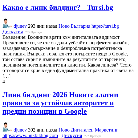
Какво е линк билдинг? - Tursi.bg
djunev
293 дни назад
Ново
България
https://tursi.bg
Дискусия
265
Прегледа
Въведение: Входните врати към дигиталната видимост
Представете си, че сте създали уебсайт с перфектен дизайн,
завладяващо съдържание и безпроблемна потребителска
навигация. Въпреки това, когато потърсите нещо в Google,
той остава скрит в дълбините на резултатите от търсенето,
невидим за потенциалните ви клиенти. Каква липсва? Често
отговорът се крие в една фундаментална практика от света на
[…]
4
Линк билдинг 2026 Новите златни
правила за устойчив авторитет и
предни позиции в Google
djunev
302 дни назад
Ново
Дигитален Маркетинг
https://www.linkbilding.com
Дискусия
272
Прегледа