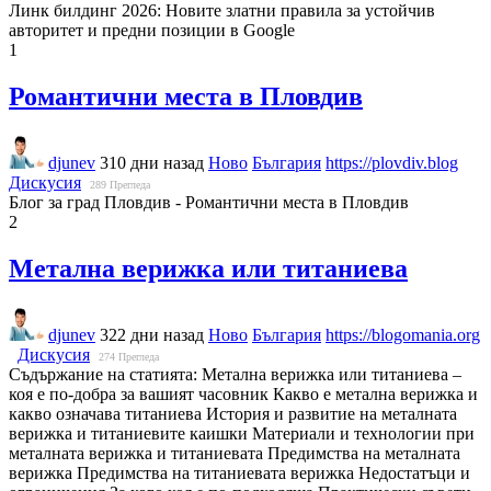
Линк билдинг 2026: Новите златни правила за устойчив
авторитет и предни позиции в Google
1
Романтични места в Пловдив
djunev
310 дни назад
Ново
България
https://plovdiv.blog
Дискусия
289
Прегледа
Блог за град Пловдив - Романтични места в Пловдив
2
Метална верижка или титаниева
djunev
322 дни назад
Ново
България
https://blogomania.org
Дискусия
274
Прегледа
Съдържание на статията: Метална верижка или титаниева –
коя е по-добра за вашият часовник Какво е метална верижка и
какво означава титаниева История и развитие на металната
верижка и титаниевите каишки Материали и технологии при
металната верижка и титаниевата Предимства на металната
верижка Предимства на титаниевата верижка Недостатъци и