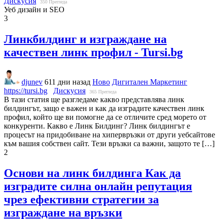
Дискусия
350
Прегледа
Уеб дизайн и SEO
3
Линкбилдинг и изграждане на
качествен линк профил - Tursi.bg
djunev
611 дни назад
Ново
Дигитален Маркетинг
https://tursi.bg
Дискусия
365
Прегледа
В тази статия ще разгледаме какво представлява линк
билдингът, защо е важен и как да изградите качествен линк
профил, който ще ви помогне да се отличите сред морето от
конкуренти. Какво е Линк Билдинг? Линк билдингът е
процесът на придобиване на хипервръзки от други уебсайтове
към вашия собствен сайт. Тези връзки са важни, защото те […]
2
Основи на линк билдинга Как да
изградите силна онлайн репутация
чрез ефективни стратегии за
изграждане на връзки