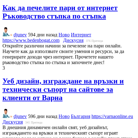
Как да печелите пари от интернет
Ръководство стъпка по стъпка
djunev
594 дни назад
Ново
Интернет
https://www.bedenbogat.com
Дискусия
376
Прегледа
Открийте различни начини за печелене на пари онлайн.
Научете как да използвате своите умения и ресурси, за да
генерирате доходи чрез интернет. Прочетете нашето
ръководство стъпка по стъпка и започнете днес!
3
Уеб дизайн, изграждане на връзки и
технически съпорт на сайтове за
клиенти от Варна
djunev
596 дни назад
Ново
България
https://varnaonline.eu
Дискусия
341
Прегледа
В днешния динамичен онлайн свят, уеб дизайнът,
изграждането на връзки и техническият съпорт играят