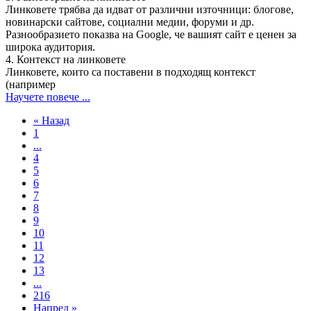
Линковете трябва да идват от различни източници: блогове,
новинарски сайтове, социални медии, форуми и др.
Разнообразието показва на Google, че вашият сайт е ценен за
широка аудитория.
4. Контекст на линковете
Линковете, които са поставени в подходящ контекст
(например
Научете повече ...
« Назад
1
...
4
5
6
7
8
9
10
11
12
13
...
216
Напред »