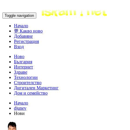
Toggle navigation
Начало
💬 Какво ново
Добавяне
Регистрация
Вход
Ново
България
Интернет
Здраве
Технологии
Строителство
Дигитален Маркетинг
Дом и семейство
Начало
djunev
Нови