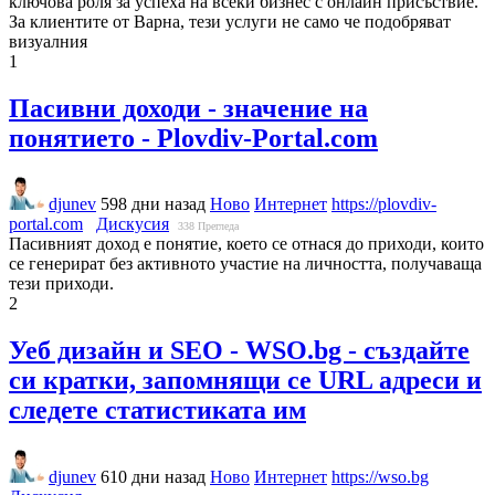
ключова роля за успеха на всеки бизнес с онлайн присъствие.
За клиентите от Варна, тези услуги не само че подобряват
визуалния
1
Пасивни доходи - значение на
понятието - Plovdiv-Portal.com
djunev
598 дни назад
Ново
Интернет
https://plovdiv-
portal.com
Дискусия
338
Прегледа
Пасивният доход е понятие, което се отнася до приходи, които
се генерират без активното участие на личността, получаваща
тези приходи.
2
Уеб дизайн и SEO - WSO.bg - създайте
си кратки, запомнящи се URL адреси и
следете статистиката им
djunev
610 дни назад
Ново
Интернет
https://wso.bg