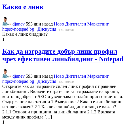
Какво е линк
djunev
593 дни назад
Ново
Дигитален Маркетинг
https://notepad.bg
Дискусия
446
Прегледа
Какво е линк билдинг?
1
Как да изградите добър линк профил
чрез ефективен линкбилдинг - Notepad
djunev
593 дни назад
Ново
Дигитален Маркетинг
https://notepad.bg
Дискусия
436
Прегледа
Открийте как да изградите силен линк профил с правилен
линкбилдинг. Включете стратегии за изграждане на връзки,
които подобряват SEO и увеличават онлайн присъствието ви.
Съдържание на статията 1 Въведение 2 Какво е линкбилдинг
и защо е важен? 2.1 Какво е линкбилдинг и защо е важен?
2.1.1 Основни принципи на линкбилдинга 2.1.2 Връзката
между линк профила […]
1