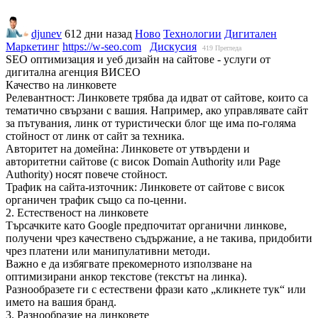
djunev
612 дни назад
Ново
Технологии
Дигитален
Маркетинг
https://w-seo.com
Дискусия
419
Прегледа
SEO оптимизация и уеб дизайн на сайтове - услуги от
дигитална агенция ВИСЕО
Качество на линковете
Релевантност: Линковете трябва да идват от сайтове, които са
тематично свързани с вашия. Например, ако управлявате сайт
за пътувания, линк от туристически блог ще има по-голяма
стойност от линк от сайт за техника.
Авторитет на домейна: Линковете от утвърдени и
авторитетни сайтове (с висок Domain Authority или Page
Authority) носят повече стойност.
Трафик на сайта-източник: Линковете от сайтове с висок
органичен трафик също са по-ценни.
2. Естественост на линковете
Търсачките като Google предпочитат органични линкове,
получени чрез качествено съдържание, а не такива, придобити
чрез платени или манипулативни методи.
Важно е да избягвате прекомерното използване на
оптимизирани анкор текстове (текстът на линка).
Разнообразете ги с естествени фрази като „кликнете тук“ или
името на вашия бранд.
3. Разнообразие на линковете