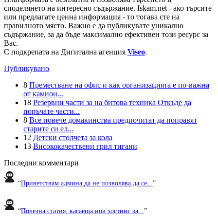
споделянето на интересно съдържание. Iskam.net - ако търсите
или предлагате ценна информация - то тогава сте на
правилното място. Важно е да публикувате уникално
съдържание, за да бъде максимално ефективен този ресурс за
Вас.
С подкрепата на Дигитална агенция
Viseo
.
Публикувано
8
Преместване на офис и как организацията е по-важна
от камион...
18
Резервни части за на битова техника Откъде да
поръчате части...
8
Все повече домакинства предпочитат да поправят
старите си ел...
12
Детски столчета за кола
13
Висококачествени грил тигани
Последни комментари
“
Приветствам админа да не позволява да се...
”
“
Полезна статия, касаеща нов хостинг за...
”