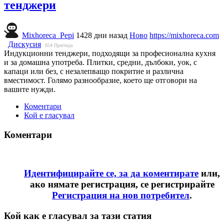
тенджери
Mixhoreca_Pepi
1428 дни назад
Ново
https://mixhoreca.com
Дискусия
854
Прегледа
Индукционни тенджери, подходящи за професионална кухня
и за домашна употреба. Плитки, средни, дълбоки, уок, с
капаци или без, с незалепващо покритие и различна
вместимост. Голямо разнообразие, което ще отговори на
вашите нужди.
Коментари
Кой е гласувал
Коментари
Идентифицирайте се, за да коментирате
или,
ако нямате регистрация, се регистрирайте
Регистрация на нов потребител
.
Кой как е гласувал за тази статия