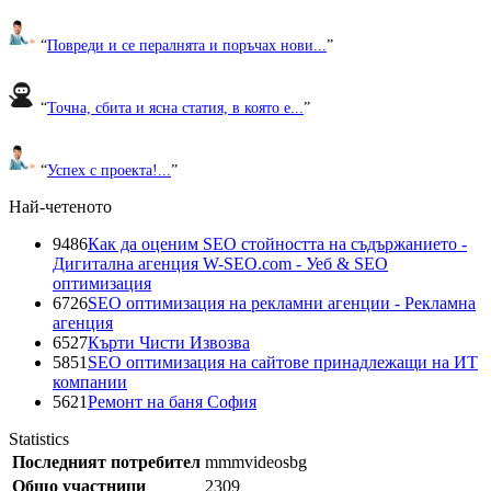
“
Повреди и се пералнята и поръчах нови...
”
“
Точна, сбита и ясна статия, в която е...
”
“
Успех с проекта!...
”
Най-четеното
9486
Как да оценим SEO стойността на съдържанието -
Дигитална агенция W-SEO.com - Уеб & SEO
оптимизация
6726
SEO оптимизация на рекламни агенции - Рекламна
агенция
6527
Кърти Чисти Извозва
5851
SEO оптимизация на сайтове принадлежащи на ИТ
компании
5621
Ремонт на баня София
Statistics
Последният потребител
mmmvideosbg
Общо участници
2309