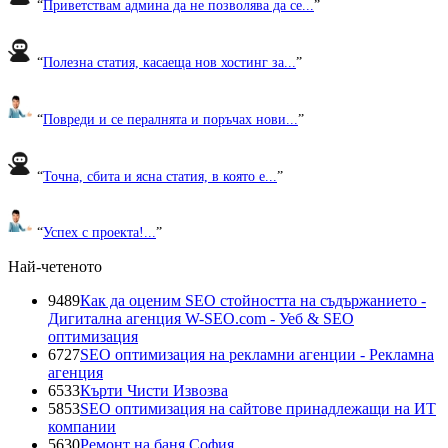
“
Приветствам админа да не позволява да се...
”
“
Полезна статия, касаеща нов хостинг за...
”
“
Повреди и се пералнята и поръчах нови...
”
“
Точна, сбита и ясна статия, в която е...
”
“
Успех с проекта!...
”
Най-четеното
9489
Как да оценим SEO стойността на съдържанието -
Дигитална агенция W-SEO.com - Уеб & SEO
оптимизация
6727
SEO оптимизация на рекламни агенции - Рекламна
агенция
6533
Кърти Чисти Извозва
5853
SEO оптимизация на сайтове принадлежащи на ИТ
компании
5630
Ремонт на баня София