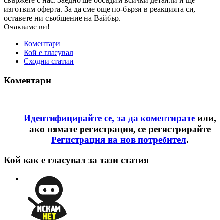
свържете с нас. Заедно ще обсъдим всички детайли и ще
изготвим оферта. За да сме още по-бързи в реакцията си,
оставете ни съобщение на Вайбър.
Очакваме ви!
Коментари
Кой е гласувал
Сходни статии
Коментари
Идентифицирайте се, за да коментирате
или,
ако нямате регистрация, се регистрирайте
Регистрация на нов потребител
.
Кой как е гласувал за тази статия