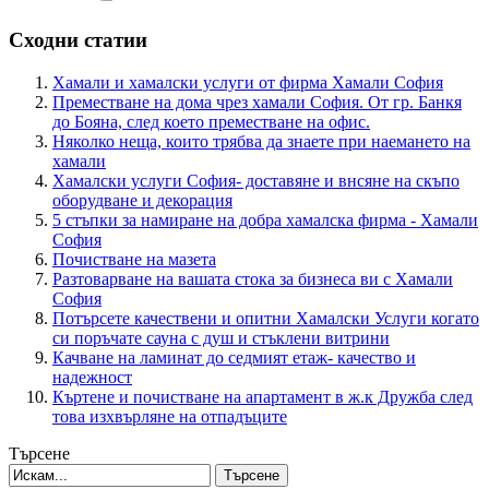
Сходни статии
Хамали и хамалски услуги от фирма Хамали София
Преместване на дома чрез хамали София. От гр. Банкя
до Бояна, след което преместване на офис.
Няколко неща, които трябва да знаете при наемането на
хамали
Хамалски услуги София- доставяне и внсяне на скъпо
оборудване и декорация
5 стъпки за намиране на добра хамалска фирма - Хамали
София
Почистване на мазета
Разтоварване на вашата стока за бизнеса ви с Хамали
София
Потърсете качествени и опитни Хамалски Услуги когато
си поръчате сауна с душ и стъклени витрини
Качване на ламинат до седмият етаж- качество и
надежност
Къртене и почистване на апартамент в ж.к Дружба след
това изхвърляне на отпадъците
Търсене
Търсене