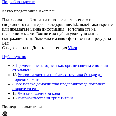
Подробно търсене
Какво представлява Iskam.net
Платформата е безплатна и позволява търсенето и
споделянето на интересно съдържание. Iskam.net - ако търсите
или предлагате ценна информация - то тогава сте на
правилното място. Важно е да публикувате уникално
съдържание, за да бъде максимално ефективен този ресурс за
Вас.
С подкрепата на Дигитална агенция
Viseo
.
Публикувано
8
Преместване на офис и как организацията е по-важна
от камион...
18
Резервни части за на битова техника Откъде да
поръчате части...
8
Все повече домакинства предпочитат да поправят
старите си ел...
12
Детски столчета за кола
13
Висококачествени грил тигани
Последни комментари