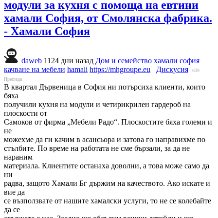
модули за кухня с помоща на евтини
хамали София, от Смолянска фабрика.
- Хамали София
daweb
1124 дни назад
Дом и семейство
хамали софия
качване на мебели
hamali
https://mhgroupe.eu
Дискусия
639
Прегледа
В квартал Дървеница в София ни потърсиха клиенти, които
бяха
получили кухня на модули и четирикрилен гардероб на
плоскости от
Самоков от фирма „Мебели Радо“. Плоскостите бяха големи и
не
можехме да ги качим в асансьора и затова го направихме по
стълбите. По време на работата не сме бързали, за да не
нараним
материала. Клиентите останаха доволни, а това може само да
ни
радва, защото Хамали Бг държим на качеството. Ако искате и
вие да
се възползвате от нашите хамалски услуги, то не се колебайте
да се