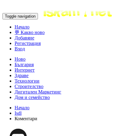
Toggle navigation
Начало
💬 Какво ново
Добавяне
Регистрация
Вход
Ново
България
Интернет
Здраве
Технологии
Строителство
Дигитален Маркетинг
Дом и семейство
Начало
Isdl
Коментари