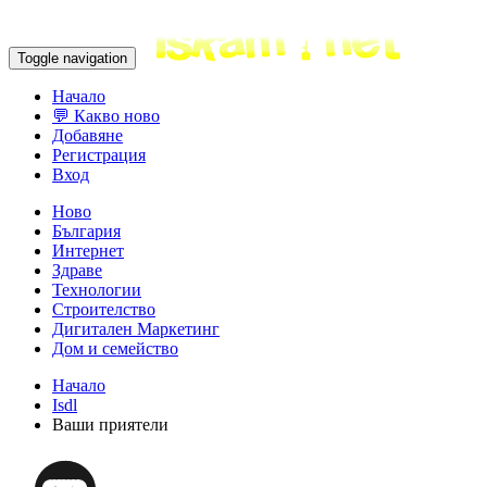
Toggle navigation
Начало
💬 Какво ново
Добавяне
Регистрация
Вход
Ново
България
Интернет
Здраве
Технологии
Строителство
Дигитален Маркетинг
Дом и семейство
Начало
Isdl
Ваши приятели