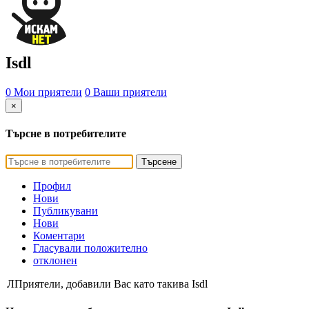
Isdl
0 Мои приятели
0 Ваши приятели
×
Търсне в потребителите
Търсене
Профил
Нови
Публикувани
Нови
Коментари
Гласували положително
отклонен
ЛПриятели, добавили Вас като такива Isdl