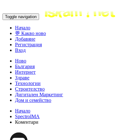
Toggle navigation
Начало
💬 Какво ново
Добавяне
Регистрация
Вход
Ново
България
Интернет
Здраве
Технологии
Строителство
Дигитален Маркетинг
Дом и семейство
Начало
SpectroIMA
Коментари