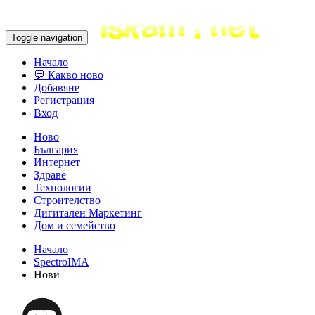
Toggle navigation
Начало
💬 Какво ново
Добавяне
Регистрация
Вход
Ново
България
Интернет
Здраве
Технологии
Строителство
Дигитален Маркетинг
Дом и семейство
Начало
SpectroIMA
Нови