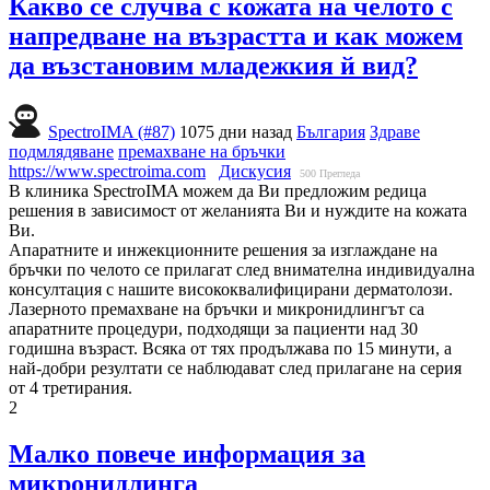
Какво се случва с кожата на челото с
напредване на възрастта и как можем
да възстановим младежкия й вид?
SpectroIMA (#87)
1075 дни назад
България
Здраве
подмлядяване
премахване на бръчки
https://www.spectroima.com
Дискусия
500
Прегледа
В клиника SpectroIMA можем да Ви предложим редица
решения в зависимост от желанията Ви и нуждите на кожата
Ви.
Апаратните и инжекционните решения за изглаждане на
бръчки по челото се прилагат след внимателна индивидуална
консултация с нашите висококвалифицирани дерматолози.
Лазерното премахване на бръчки и микронидлингът са
апаратните процедури, подходящи за пациенти над 30
годишна възраст. Всяка от тях продължава по 15 минути, а
най-добри резултати се наблюдават след прилагане на серия
от 4 третирания.
2
Малко повече информация за
микронидлинга