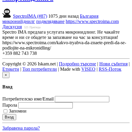
SpectroIMA (#87)
1075 дни назад
България
микронийднилг
подмлядяване
https://www.spectroima.com
Дискусия
521
Прегледа
Spectro IMA предлага услугата микронидлинг. Не чакайте
време и ни се обадете за запазване на час за консултация!
https://www.spectroima.com/kakvo-tryabva-da-znaete-predi-da-se-
podlojite-na-mikronidling/
+359 882 743 738
Copyright © 2026 Iskam.net |
Подробно търсене
|
Нови събития
|
Етикети
|
Топ потребители
| Made with
VISEO
|
RSS-Поток
×
Вход
Потребителско име/Email
Парола
Запомни
Забравена парола?