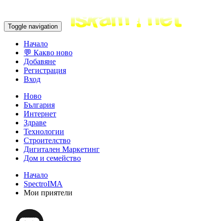
Toggle navigation
Начало
💬 Какво ново
Добавяне
Регистрация
Вход
Ново
България
Интернет
Здраве
Технологии
Строителство
Дигитален Маркетинг
Дом и семейство
Начало
SpectroIMA
Мои приятели