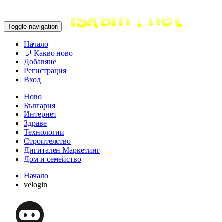
Toggle navigation
Начало
💬 Какво ново
Добавяне
Регистрация
Вход
Ново
България
Интернет
Здраве
Технологии
Строителство
Дигитален Маркетинг
Дом и семейство
Начало
velogin