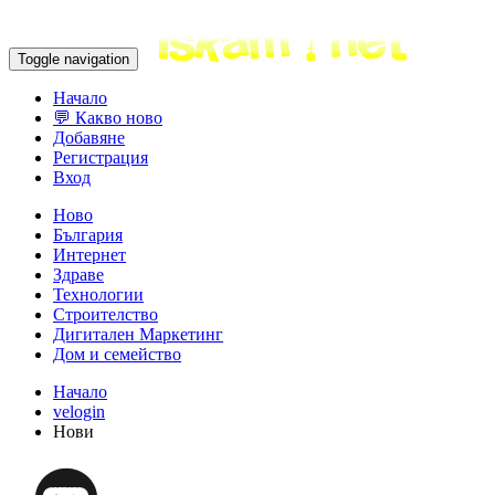
Toggle navigation
Начало
💬 Какво ново
Добавяне
Регистрация
Вход
Ново
България
Интернет
Здраве
Технологии
Строителство
Дигитален Маркетинг
Дом и семейство
Начало
velogin
Нови