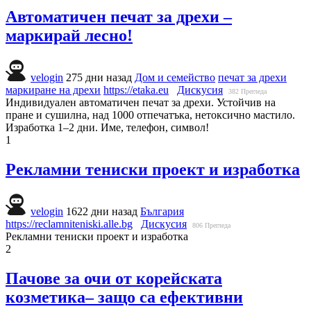
Автоматичен печат за дрехи –
маркирай лесно!
velogin
275 дни назад
Дом и семейство
печат за дрехи
маркиране на дрехи
https://etaka.eu
Дискусия
382
Прегледа
Индивидуален автоматичен печат за дрехи. Устойчив на
пране и сушилна, над 1000 отпечатъка, нетоксично мастило.
Изработка 1–2 дни. Име, телефон, символ!
1
Рекламни тениски проект и изработка
velogin
1622 дни назад
България
https://reclamniteniski.alle.bg
Дискусия
806
Прегледа
Рекламни тениски проект и изработка
2
Пачове за очи от корейската
козметика– защо са ефективни