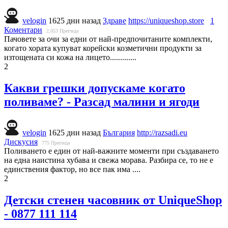
velogin
1625 дни назад
Здраве
https://uniqueshop.store
1
Коментари
2,053
Прегледа
Пачовете за очи за едни от най-предпочитаните комплекти,
когато хората купуват корейски козметични продукти за
изтощената си кожа на лицето.............
2
Какви грешки допускаме когато
поливаме? - Разсад малини и ягоди
velogin
1625 дни назад
България
http://razsadi.eu
Дискусия
775
Прегледа
Поливането е един от най-важните моменти при създаването
на една наистина хубава и свежа морава. Разбира се, то не е
единствения фактор, но все пак има ....
2
Детски стенен часовник от UniqueShop
- 0877 111 114