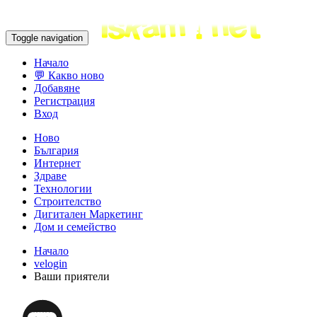
Toggle navigation
Начало
💬 Какво ново
Добавяне
Регистрация
Вход
Ново
България
Интернет
Здраве
Технологии
Строителство
Дигитален Маркетинг
Дом и семейство
Начало
velogin
Ваши приятели