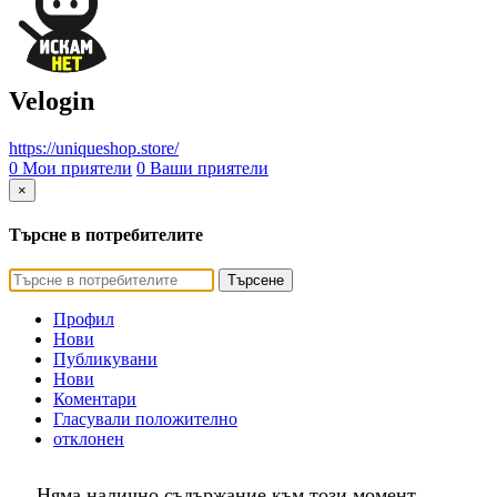
Velogin
https://uniqueshop.store/
0 Мои приятели
0 Ваши приятели
×
Търсне в потребителите
Търсене
Профил
Нови
Публикувани
Нови
Коментари
Гласували положително
отклонен
Няма налично съдържание към този момент