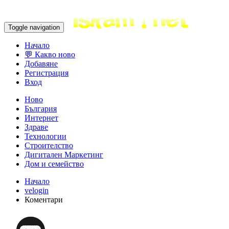
Toggle navigation
Начало
💬 Какво ново
Добавяне
Регистрация
Вход
Ново
България
Интернет
Здраве
Технологии
Строителство
Дигитален Маркетинг
Дом и семейство
Начало
velogin
Коментари