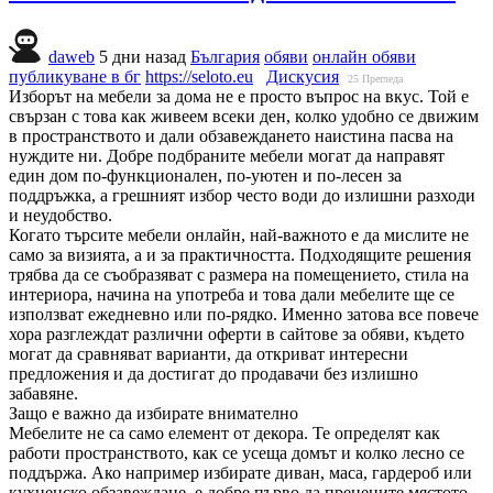
daweb
5 дни назад
България
обяви
онлайн обяви
публикуване в бг
https://seloto.eu
Дискусия
25
Прегледа
Изборът на мебели за дома не е просто въпрос на вкус. Той е
свързан с това как живеем всеки ден, колко удобно се движим
в пространството и дали обзавеждането наистина пасва на
нуждите ни. Добре подбраните мебели могат да направят
един дом по-функционален, по-уютен и по-лесен за
поддръжка, а грешният избор често води до излишни разходи
и неудобство.
Когато търсите мебели онлайн, най-важното е да мислите не
само за визията, а и за практичността. Подходящите решения
трябва да се съобразяват с размера на помещението, стила на
интериора, начина на употреба и това дали мебелите ще се
използват ежедневно или по-рядко. Именно затова все повече
хора разглеждат различни оферти в сайтове за обяви, където
могат да сравняват варианти, да откриват интересни
предложения и да достигат до продавачи без излишно
забавяне.
Защо е важно да избирате внимателно
Мебелите не са само елемент от декора. Те определят как
работи пространството, как се усеща домът и колко лесно се
поддържа. Ако например избирате диван, маса, гардероб или
кухненско обзавеждане, е добре първо да прецените мястото,