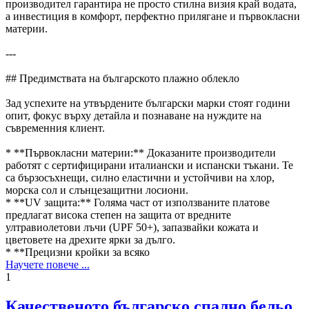
производител гарантира не просто стилна визия край водата,
а инвестиция в комфорт, перфектно прилягане и първокласни
материи.
---
## Предимствата на българското плажно облекло
Зад успехите на утвърдените български марки стоят години
опит, фокус върху детайла и познаване на нуждите на
съвременния клиент.
* **Първокласни материи:** Доказаните производители
работят с сертифицирани италиански и испански тъкани. Те
са бързосъхнещи, силно еластични и устойчиви на хлор,
морска сол и слънцезащитни лосиони.
* **UV защита:** Голяма част от използваните платове
предлагат висока степен на защита от вредните
ултравиолетови лъчи (UPF 50+), запазвайки кожата и
цветовете на дрехите ярки за дълго.
* **Прецизни кройки за всяко
Научете повече ...
1
Качественото българско спално бельо