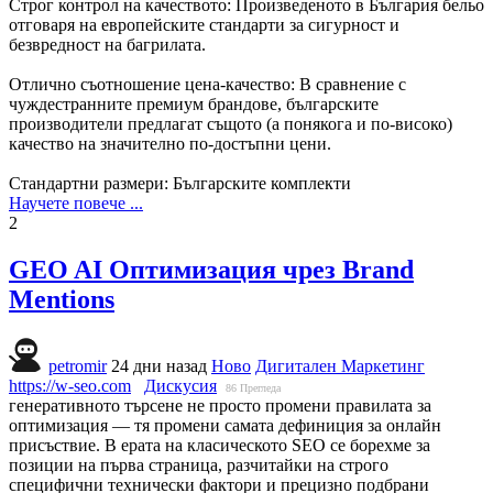
Строг контрол на качеството: Произведеното в България бельо
отговаря на европейските стандарти за сигурност и
безвредност на багрилата.
Отлично съотношение цена-качество: В сравнение с
чуждестранните премиум брандове, българските
производители предлагат същото (а понякога и по-високо)
качество на значително по-достъпни цени.
Стандартни размери: Българските комплекти
Научете повече ...
2
GEO AI Оптимизация чрез Brand
Mentions
petromir
24 дни назад
Ново
Дигитален Маркетинг
https://w-seo.com
Дискусия
86
Прегледа
генеративното търсене не просто промени правилата за
оптимизация — тя промени самата дефиниция за онлайн
присъствие. В ерата на класическото SEO се борехме за
позиции на първа страница, разчитайки на строго
специфични технически фактори и прецизно подбрани