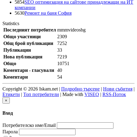
5854
SEO оптимизация на сайтове принадлежащи на ИТ
компании
5630
Ремонт на баня София
Statistics
Последният потребител
mmmvideosbg
Общо участници
2309
Общ брой публикации
7252
Публикации
33
Нова публикация
7219
Общо
10751
Коментари - гласували
40
Коментари
54
Copyright © 2026 Iskam.net |
Подробно търсене
|
Нови събития
|
Етикети
|
Топ потребители
| Made with
VISEO
|
RSS-Поток
×
Вход
Потребителско име/Email
Парола