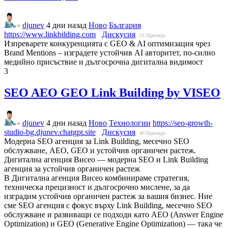
djunev
4 дни назад
Ново
България
https://www.linkbilding.com
Дискусия
23
Прегледа
Изпреварете конкуренцията с GEO & AI оптимизация чрез
Brand Mentions – изградете устойчив AI авторитет, по-силно
медийно присъствие и дългосрочна дигитална видимост
3
SEO AEO GEO Link Building by VISEO
djunev
4 дни назад
Ново
Технологии
https://seo-growth-
studio-bg.djunev.chatgpt.site
Дискусия
40
Прегледа
Модерна SEO агенция за Link Building, месечно SEO
обслужване, AEO, GEO и устойчив органичен растеж.
Дигитална агенция Висео — модерна SEO и Link Building
агенция за устойчив органичен растеж
В Дигитална агенция Висео комбинираме стратегия,
техническа прецизност и дългосрочно мислене, за да
изградим устойчив органичен растеж за вашия бизнес. Ние
сме SEO агенция с фокус върху Link Building, месечно SEO
обслужване и развиващи се подходи като AEO (Answer Engine
Optimization) и GEO (Generative Engine Optimization) — така че