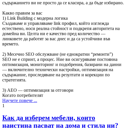
съдържанието ви не просто да се класира, а да бъде избирано.
Какво правим за вас
1) Link Building с модерна логика
Създаваме и управляваме link профил, който изглежда
естествено, носи реална стойност и подкрепя авторитета на
домейна ви. Целта ни е качество пред количество —
линковете да работят за вас днес и да са устойчиви във
времето.
2) Месечно SEO обслужване (не еднократни “ремонти”)
SEO не е спринт, а процес. Ние ви осигуряваме постоянна
оптимизация, мониторинг и подобрения, базирани на данни
— включително технически настройки, оптимизация на
съдържание, проследяване на резултати и корекции по
стратегията.
3) AEO — оптимизация за отговори
Когато потребителят
Научете повече ...
1
Как да изберем мебели, които
наистина пасват на дома и стила ни?