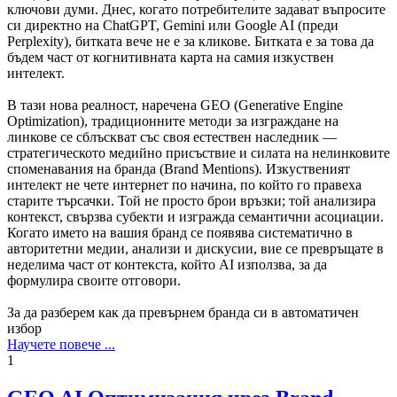
ключови думи. Днес, когато потребителите задават въпросите
си директно на ChatGPT, Gemini или Google AI (преди
Perplexity), битката вече не е за кликове. Битката е за това да
бъдем част от когнитивната карта на самия изкуствен
интелект.
В тази нова реалност, наречена GEO (Generative Engine
Optimization), традиционните методи за изграждане на
линкове се сблъскват със своя естествен наследник —
стратегическото медийно присъствие и силата на нелинковите
споменавания на бранда (Brand Mentions). Изкуственият
интелект не чете интернет по начина, по който го правеха
старите търсачки. Той не просто брои връзки; той анализира
контекст, свързва субекти и изгражда семантични асоциации.
Когато името на вашия бранд се появява систематично в
авторитетни медии, анализи и дискусии, вие се превръщате в
неделима част от контекста, който AI използва, за да
формулира своите отговори.
За да разберем как да превърнем бранда си в автоматичен
избор
Научете повече ...
1