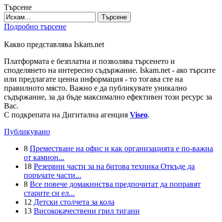
Търсене
Търсене
Подробно търсене
Какво представлява Iskam.net
Платформата е безплатна и позволява търсенето и
споделянето на интересно съдържание. Iskam.net - ако търсите
или предлагате ценна информация - то тогава сте на
правилното място. Важно е да публикувате уникално
съдържание, за да бъде максимално ефективен този ресурс за
Вас.
С подкрепата на Дигитална агенция
Viseo
.
Публикувано
8
Преместване на офис и как организацията е по-важна
от камион...
18
Резервни части за на битова техника Откъде да
поръчате части...
8
Все повече домакинства предпочитат да поправят
старите си ел...
12
Детски столчета за кола
13
Висококачествени грил тигани