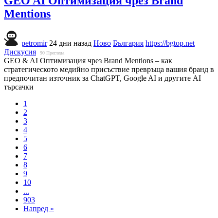
GEO AI Оптимизация чрез Brand
Mentions
petromir
24 дни назад
Ново
България
https://bgtop.net
Дискусия
90
Прегледа
GEO & AI Оптимизация чрез Brand Mentions – как
стратегическото медийно присъствие превръща вашия бранд в
предпочитан източник за ChatGPT, Google AI и другите AI
търсачки
1
2
3
4
5
6
7
8
9
10
...
903
Напред »