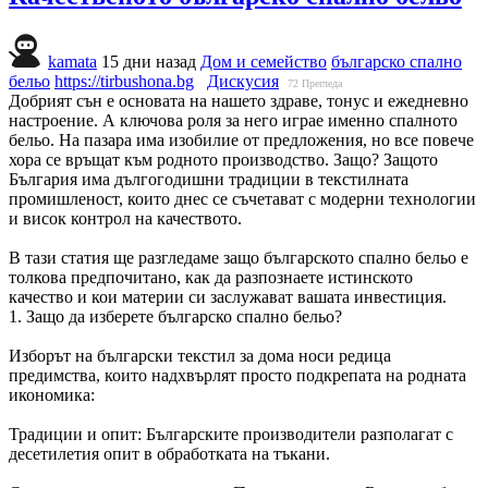
kamata
15 дни назад
Дом и семейство
българско спално
бельо
https://tirbushona.bg
Дискусия
72
Прегледа
Добрият сън е основата на нашето здраве, тонус и ежедневно
настроение. А ключова роля за него играе именно спалното
бельо. На пазара има изобилие от предложения, но все повече
хора се връщат към родното производство. Защо? Защото
България има дългогодишни традиции в текстилната
промишленост, които днес се съчетават с модерни технологии
и висок контрол на качеството.
В тази статия ще разгледаме защо българското спално бельо е
толкова предпочитано, как да разпознаете истинското
качество и кои материи си заслужават вашата инвестиция.
1. Защо да изберете българско спално бельо?
Изборът на български текстил за дома носи редица
предимства, които надхвърлят просто подкрепата на родната
икономика:
Традиции и опит: Българските производители разполагат с
десетилетия опит в обработката на тъкани.