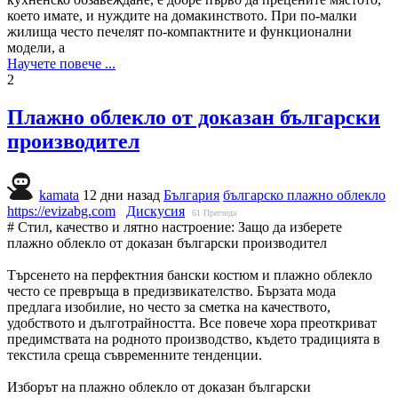
което имате, и нуждите на домакинството. При по-малки
жилища често печелят по-компактните и функционални
модели, а
Научете повече ...
2
Плажно облекло от доказан български
производител
kamata
12 дни назад
България
българско плажно облекло
https://evizabg.com
Дискусия
61
Прегледа
# Стил, качество и лятно настроение: Защо да изберете
плажно облекло от доказан български производител
Търсенето на перфектния бански костюм и плажно облекло
често се превръща в предизвикателство. Бързата мода
предлага изобилие, но често за сметка на качеството,
удобството и дълготрайността. Все повече хора преоткриват
предимствата на родното производство, където традицията в
текстила среща съвременните тенденции.
Изборът на плажно облекло от доказан български