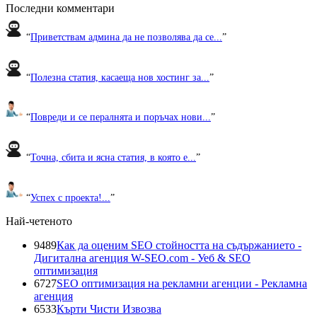
Последни комментари
“
Приветствам админа да не позволява да се...
”
“
Полезна статия, касаеща нов хостинг за...
”
“
Повреди и се пералнята и поръчах нови...
”
“
Точна, сбита и ясна статия, в която е...
”
“
Успех с проекта!...
”
Най-четеното
9489
Как да оценим SEO стойността на съдържанието -
Дигитална агенция W-SEO.com - Уеб & SEO
оптимизация
6727
SEO оптимизация на рекламни агенции - Рекламна
агенция
6533
Кърти Чисти Извозва