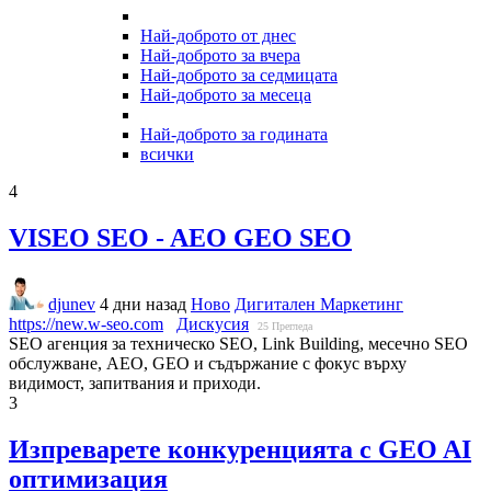
Най-доброто от днес
Най-доброто за вчера
Най-доброто за седмицата
Най-доброто за месеца
Най-доброто за годината
всички
4
VISEO SEO - AEO GEO SEO
djunev
4 дни назад
Ново
Дигитален Маркетинг
https://new.w-seo.com
Дискусия
25
Прегледа
SEO агенция за техническо SEO, Link Building, месечно SEO
обслужване, AEO, GEO и съдържание с фокус върху
видимост, запитвания и приходи.
3
Изпреварете конкуренцията с GEO AI
оптимизация