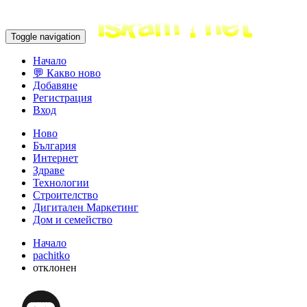
Toggle navigation
Начало
💬 Какво ново
Добавяне
Регистрация
Вход
Ново
България
Интернет
Здраве
Технологии
Строителство
Дигитален Маркетинг
Дом и семейство
Начало
pachitko
отклонен