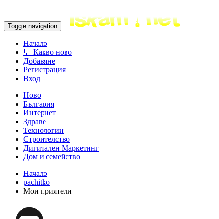
Toggle navigation
Начало
💬 Какво ново
Добавяне
Регистрация
Вход
Ново
България
Интернет
Здраве
Технологии
Строителство
Дигитален Маркетинг
Дом и семейство
Начало
pachitko
Мои приятели