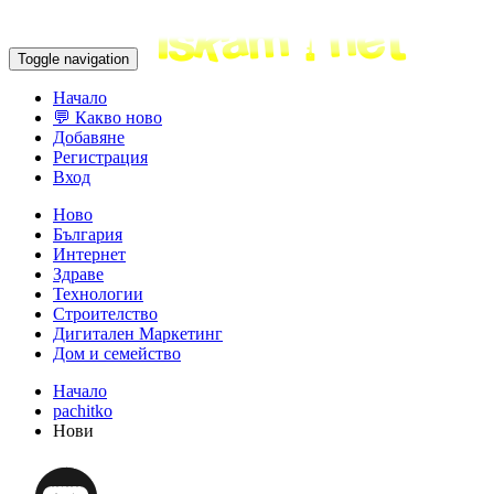
Toggle navigation
Начало
💬 Какво ново
Добавяне
Регистрация
Вход
Ново
България
Интернет
Здраве
Технологии
Строителство
Дигитален Маркетинг
Дом и семейство
Начало
pachitko
Нови