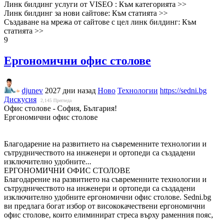
Линк билдинг услуги от VISEO : Към категорията >>
Линк билдинг за нови сайтове: Към статията >>
Създаване на мрежа от сайтове с цел линк билдинг: Към
статията >>
9
Ергономични офис столове
djunev
2027 дни назад
Ново
Технологии
https://sedni.bg
Дискусия
2,145
Прегледа
Офис столове - София, България!
Ергономични офис столове
Благодарение на развитието на съвременните технологии и
сътрудничеството на инженери и ортопеди са създадени
изключително удобните...
ЕРГОНОМИЧНИ ОФИС СТОЛОВЕ
Благодарение на развитието на съвременните технологии и
сътрудничеството на инженери и ортопеди са създадени
изключително удобните ергономични офис столове. Sedni.bg
ви предлага богат избор от висококачествени ергономични
офис столове, които елиминират стреса върху раменния пояс,