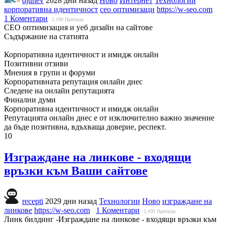
djunev
2028 дни назад
Ново
Интернет
Технологии
корпоративна идентичност
сео оптимизаци
https://w-seo.com
1 Коментари
2,199
Прегледа
СЕО оптимизация и уеб дизайн на сайтове
Съдържание на статията
Корпоративна идентичност и имидж онлайн
Позитивни отзиви
Мнения в групи и форуми
Корпоративната репутация онлайн днес
Следене на онлайн репутацията
Финални думи
Корпоративна идентичност и имидж онлайн
Репутацията онлайн днес е от изключително важно значение
да бъде позитивна, вдъхваща доверие, респект.
10
Изграждане на линкове - входящи
връзки към Ваши сайтове
recepti
2029 дни назад
Технологии
Ново
изграждане на
линкове
https://w-seo.com
1 Коментари
2,430
Прегледа
Линк билдинг -Изграждане на линкове - входящи връзки към