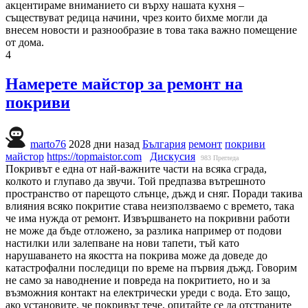
акцентираме вниманието си върху нашата кухня –
съществуват редица начини, чрез които бихме могли да
внесем новости и разнообразие в това така важно помещение
от дома.
4
Намерете майстор за ремонт на
покриви
marto76
2028 дни назад
България
ремонт
покриви
майстор
https://topmaistor.com
Дискусия
983
Прегледа
Покривът е една от най-важните части на всяка сграда,
колкото и глупаво да звучи. Той предпазва вътрешното
пространство от парещото слънце, дъжд и сняг. Поради такива
влияния всяко покритие става неизползваемо с времето, така
че има нужда от ремонт. Извършването на покривни работи
не може да бъде отложено, за разлика например от подови
настилки или залепване на нови тапети, тъй като
нарушаването на якостта на покрива може да доведе до
катастрофални последици по време на първия дъжд. Говорим
не само за наводнение и повреда на покритието, но и за
възможния контакт на електрически уреди с вода. Ето защо,
ако установите, че покривът тече, опитайте се да отстраните