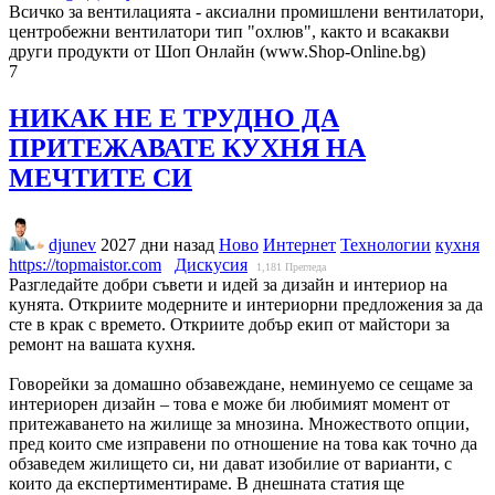
Всичко за вентилацията - аксиални промишлени вентилатори,
центробежни вентилатори тип "охлюв", както и всакакви
други продукти от Шоп Онлайн (www.Shop-Online.bg)
7
НИКАК НЕ Е ТРУДНО ДА
ПРИТЕЖАВАТЕ КУХНЯ НА
МЕЧТИТЕ СИ
djunev
2027 дни назад
Ново
Интернет
Технологии
кухня
https://topmaistor.com
Дискусия
1,181
Прегледа
Разгледайте добри съвети и идей за дизайн и интериор на
кунята. Откриите модерните и интериорни предложения за да
сте в крак с времето. Откриите добър екип от майстори за
ремонт на вашата кухня.
Говорейки за домашно обзавеждане, неминуемо се сещаме за
интериорен дизайн – това е може би любимият момент от
притежаването на жилище за мнозина. Множеството опции,
пред които сме изправени по отношение на това как точно да
обзаведем жилището си, ни дават изобилие от варианти, с
които да експертиментираме. В днешната статия ще