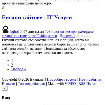
проблема възможно най-скоро.
3
Евтини сайтове - IT Услуги
bghot
2027 дни назад
Технологии
seo
програмиране
евтини сайтове
https://fishingstar.eu
Дискусия
851
Прегледа
Евтини сайтове със собствен панел с опции, който ви
позволява да упралвявате лесно и бързо вашият блог, бизнес
сайт или онлайн магазин. Подходящи за абсолютно
начинаещи и хора без технически познания.
1
2
Напред »
Copyright © 2026 Iskam.net |
Подробно търсене
|
Нови събития
|
Етикети
|
Топ потребители
| Made with
VISEO
|
RSS-Поток
×
Вход