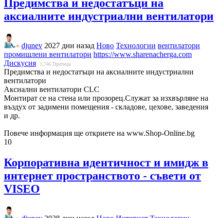
Предимства и недостатъци на
аксиалните индустриални вентилатори
djunev
2027 дни назад
Ново
Технологии
вентилатори
промишлени вентилатори
https://www.sharenacherga.com
Дискусия
1,746
Прегледа
Предимства и недостатъци на аксиалните индустриални
вентилатори
Аксиални вентилатори CLC
Монтират се на стена или прозорец.Служат за изхвърляне на
въздух от задимени помещения - складове, цехове, заведения
и др.
Повече информация ще откриете на www.Shop-Online.bg
10
Корпоративна идентичност и имидж в
интернет пространството - съвети от
VISEO