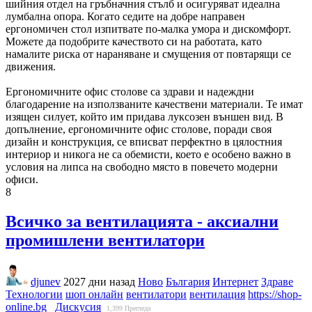
шийния отдел на гръбначния стълб и осигуряват идеална
лумбална опора. Когато седите на добре направен
ергономичен стол изпитвате по-малка умора и дискомфорт.
Можете да подобрите качеството си на работата, като
намалите риска от нараняване и смущения от повтарящи се
движения.
Ергономичните офис столове са здрави и надеждни
благодарение на използваните качествени материали. Те имат
изящен силует, който им придава луксозен външен вид. В
допълнение, ергономичните офис столове, поради своя
дизайн и конструкция, се вписват перфектно в цялостния
интериор и никога не са обемисти, което е особено важно в
условия на липса на свободно място в повечето модерни
офиси.
8
Всичко за вентилацията - аксиални
промишлени вентилатори
djunev
2027 дни назад
Ново
България
Интернет
Здраве
Технологии
шоп онлайн
вентилатори
вентилация
https://shop-
online.bg
Дискусия
1,399
Прегледа