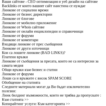
Ваши сайтове - СЕО оптимизация и уеб дизайн на сайтове
Backlinks от които вашият сайт наистина се нуждае
Линкове от социални мрежи
Линкове от бизнес директории
Линкове от блогове
Линкове от мобилно приложение
Линкове от Whois сайтове
Линкове от онлайн енциклопедии и справочници
Линкове от форуми
Линкове от коментари
Входящи линкове от прес съобщения
Линкове от други източници
Кои са лошите линкове (BAD LINKS)?
Платени връзки
Линкове от съобщения за пресата, които не са интересни за
самата медия
Общи връзки към бизнес и статии
Линкове от форуми
Лоши са и връзките с висок SPAM SCORE
Обобщение на статията
Следните материали могат да Ви бъдат изключително
полезни:
Линк билдинг възможности, които не трябва да пропускате :
Към статията >>
Копирайтинг услуги: Към категорията >>