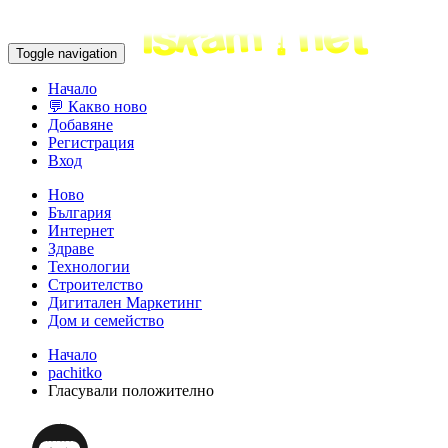
Toggle navigation
Начало
💬 Какво ново
Добавяне
Регистрация
Вход
Ново
България
Интернет
Здраве
Технологии
Строителство
Дигитален Маркетинг
Дом и семейство
Начало
pachitko
Гласували положително