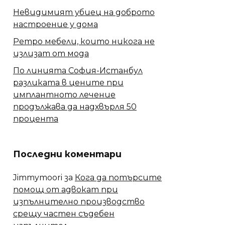
Невидимият убиец на доброто
настроение у дома
Ретро мебели, които никога не
излизат от мода
По линията София-Истанбул
разликата в цените при
имплантното лечение
продължава да надхвърля 50
процента
Последни коментари
Jimmymoori
за
Кога да потърсите
помощ от адвокат при
изпълнително производство
срещу частен съдебен