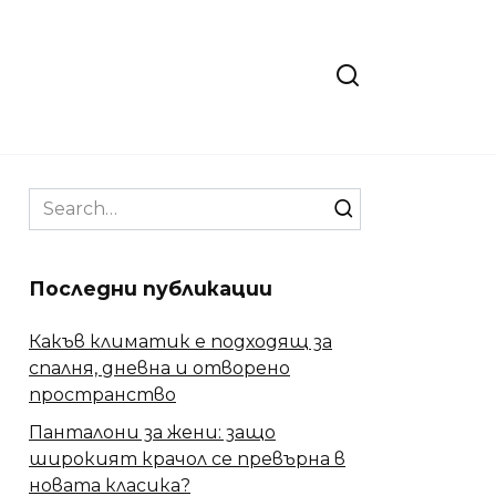
Search
for:
Последни публикации
Какъв климатик е подходящ за
спалня, дневна и отворено
пространство
Панталони за жени: защо
широкият крачол се превърна в
новата класика?