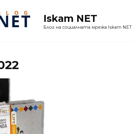
Iskam NET
Блог на социалната мрежа Iskam NET
022