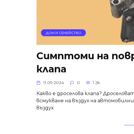
ДОМ И СЕМЕЙСТВО
Симптоми на пов
клапа
11.09.2024
0
1.2k.
Какво е дроселова клапа? Дроселова
всмукване на въздух на автомобилн
въздух