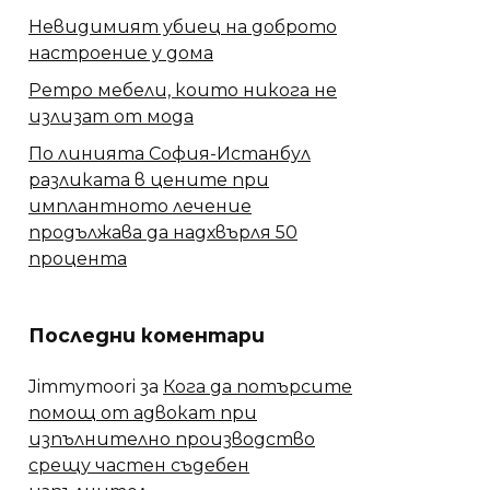
Невидимият убиец на доброто
настроение у дома
Ретро мебели, които никога не
излизат от мода
По линията София-Истанбул
разликата в цените при
имплантното лечение
продължава да надхвърля 50
процента
Последни коментари
Jimmymoori
за
Кога да потърсите
помощ от адвокат при
изпълнително производство
срещу частен съдебен