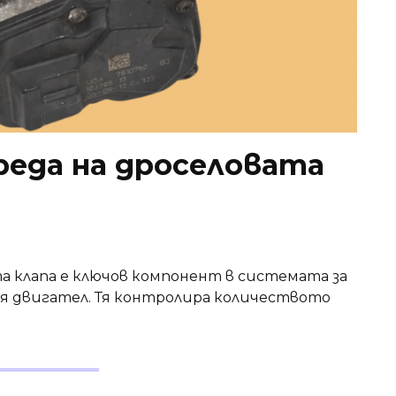
реда на дроселовата
та клапа е ключов компонент в системата за
ия двигател. Тя контролира количеството