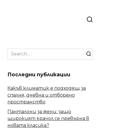
Search
for:
Последни публикации
Какъв климатик е подходящ за
спалня, дневна и отворено
пространство
Панталони за жени: защо
широкият крачол се превърна в
новата класика?