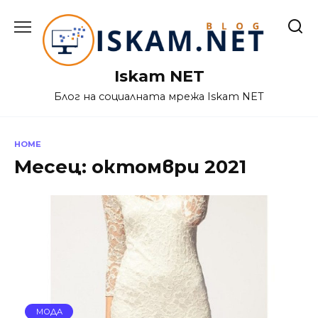
Skip
to
content
Iskam NET
Блог на социалната мрежа Iskam NET
HOME
Месец:
октомври 2021
МОДА