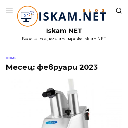
Skip
to
content
Iskam NET
Блог на социалната мрежа Iskam NET
HOME
Месец:
февруари 2023