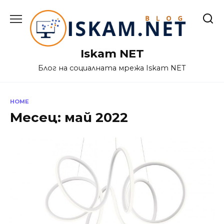
Skip
to
content
Iskam NET
Блог на социалната мрежа Iskam NET
HOME
Месец:
май 2022