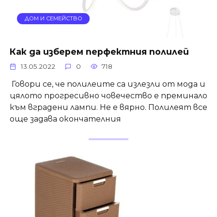
ДОМ И СЕМЕЙСТВО
Как да изберем перфектния полилей
13.05.2022
0
718
Говори се, че полилеите са излезли от мода и
цялото прогресивно човечество е преминало
към вградени лампи. Не е вярно. Полилеят все
още задава окончателния