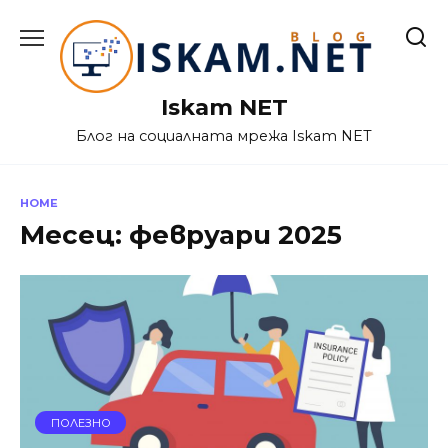
Skip
to
content
Iskam NET
Блог на социалната мрежа Iskam NET
HOME
Месец:
февруари 2025
ПОЛЕЗНО