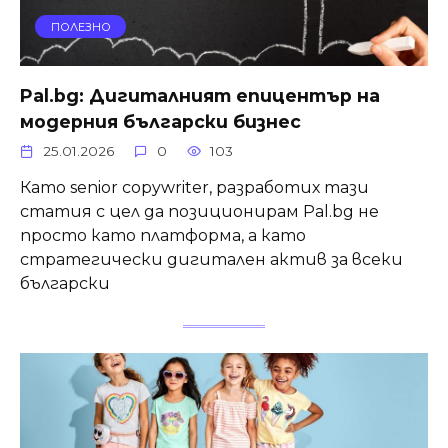
ПОЛЕЗНО
Pal.bg: Дигиталният епицентър на
модерния български бизнес
25.01.2026
0
103
Като senior copywriter, разработих тази
статия с цел да позиционирам Pal.bg не
просто като платформа, а като
стратегически дигитален актив за всеки
български