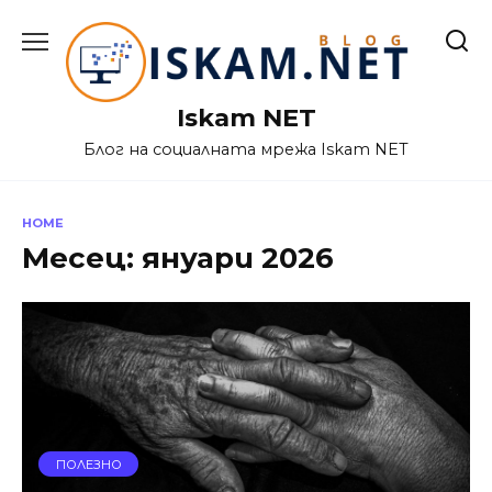
Skip
to
content
Iskam NET
Блог на социалната мрежа Iskam NET
HOME
Месец:
януари 2026
ПОЛЕЗНО