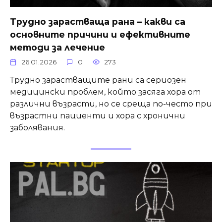
Трудно зарастваща рана – какви са
основните причини и ефективните
методи за лечение
26.01.2026
0
273
Трудно зарастващите рани са сериозен
медицински проблем, който засяга хора от
различни възрасти, но се среща по-често при
възрастни пациенти и хора с хронични
заболявания.