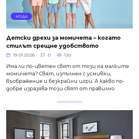
МОДА
Детски дрехи за момичета – когато
стилът срещне удобството
19.01.2026
0
120
Има ли по-цветен свят от този на малките
момичета? Свят, изпълнен с усмивки,
въображение и безкрайни игри. А какво по-
добре изразява този свят от правилно