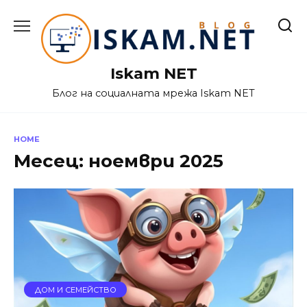
Skip
to
content
Iskam NET
Блог на социалната мрежа Iskam NET
HOME
Месец:
ноември 2025
ДОМ И СЕМЕЙСТВО