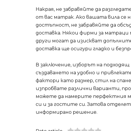
Накрая, не забравяйте да разгледа
от вас матрак. Ако вашата вила се 
достъпност, не забравяйте да обсъ
доставка. Някои фирми за матраци 
други могат да изискват допълните
доставка ще осигури гладко и безп
В заключение, изборът на подходящ 
създаването на удобно и привлека
фактори като размер, стил на спан
изпробвате различни варианти, пр
можете да намерите перфектния мат
си и за гостите си. Затова отделет
информирано решение.