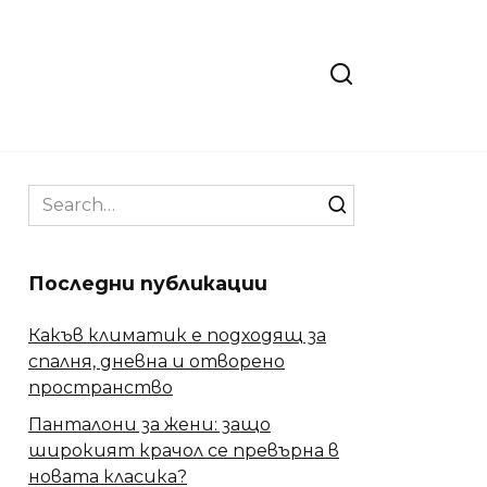
Search
for:
Последни публикации
Какъв климатик е подходящ за
спалня, дневна и отворено
пространство
Панталони за жени: защо
широкият крачол се превърна в
новата класика?