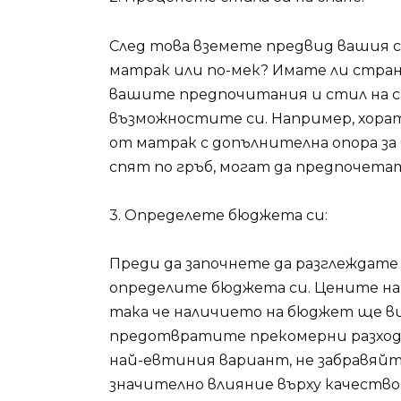
След това вземете предвид вашия 
матрак или по-мек? Имате ли страни
вашите предпочитания и стил на с
възможностите си. Например, хорат
от матрак с допълнителна опора за
спят по гръб, могат да предпочетат
3. Определете бюджета си:
Преди да започнете да разглеждате
определите бюджета си. Цените на
така че наличието на бюджет ще ви
предотвратите прекомерни разходи
най-евтиния вариант, не забравяйт
значително влияние върху качество