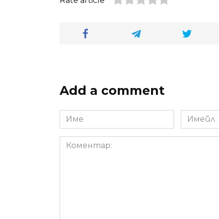
Rate article
Add a comment
Име
Имейл
*
*
Коментар: