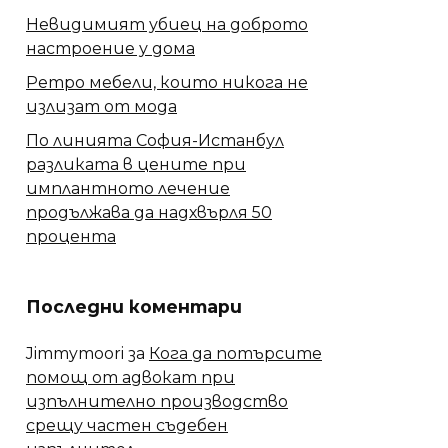
Невидимият убиец на доброто
настроение у дома
Ретро мебели, които никога не
излизат от мода
По линията София-Истанбул
разликата в цените при
имплантното лечение
продължава да надхвърля 50
процента
Последни коментари
Jimmymoori
за
Кога да потърсите
помощ от адвокат при
изпълнително производство
срещу частен съдебен