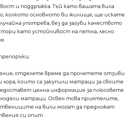
вост и поддръжка. Тъй като вашата вила
то, колкото основното ви жилище, ще искате
лучайна употреба, без да загуби качеството
ктори като устойчивост на петна, лесно
е.
препоръки:
ение, отделете време да прочетете отзиви
 хора, които са закупили матраци за своите
редоставят ценна информация за плюсовете
 модели матраци. Освен това приятелите,
ствениците на вили могат да предложат
твения си опит.