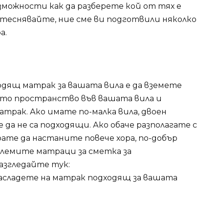
зможности как да разберете кой от тях е
итеснявайте, ние сме ви подготвили няколко
а.
одящ матрак за вашата вила е да вземете
ото пространство във вашата вила и
трак. Ако имате по-малка вила, двоен
да не са подходящи. Ако обаче разполагате с
ате да настаните повече хора, по-добър
олемите матраци за сметка за
азгледайте тук:
насладете на матрак подходящ за вашата