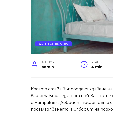
ДОМ И СЕМЕЙСТВО
AUTHOR
READING
admin
4 min
Когато става въпрос за създаване 
вашата вила, един от най-важните 
е матракът. Добрият нощен сън е о
подмладяването, а изборът на подх