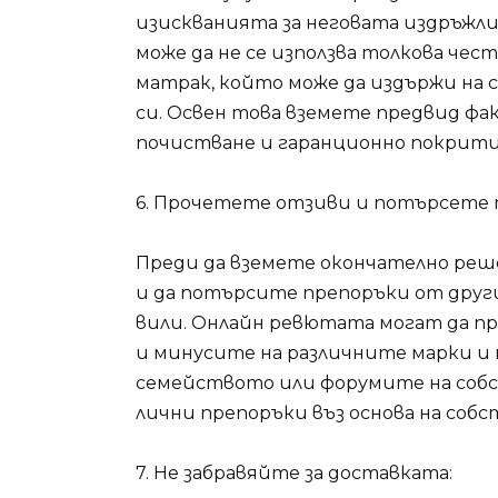
изискванията за неговата издръжли
може да не се използва толкова чес
матрак, който може да издържи на с
си. Освен това вземете предвид фа
почистване и гаранционно покрити
6. Прочетете отзиви и потърсете 
Преди да вземете окончателно реш
и да потърсите препоръки от други
вили. Онлайн ревютата могат да п
и минусите на различните марки и
семейството или форумите на соб
лични препоръки въз основа на собс
7. Не забравяйте за доставката: