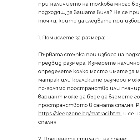
при наличието на толкова много въ
подходящ за вашата вила? Не се пр
точки, които да следвате при избор
1. Помислете за размера:
Първата стъпка при избора на подх
предвид размера. Измерете наличн
определете колко място имате за ма
матрак или кралските размери може 
по-голямо пространство или планир
вариант може да бъде да вземете г
пространството в самата спалня. Р
https://sleepzone.bg/matraci.html
и се 
спалня.
2. Преценете стила си на спане: