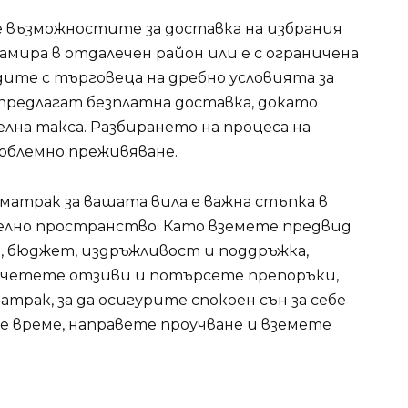
те възможностите за доставка на избрания
намира в отдалечен район или е с ограничена
дите с търговеца на дребно условията за
предлагат безплатна доставка, докато
лна такса. Разбирането на процеса на
роблемно преживяване.
матрак за вашата вила е важна стъпка в
телно пространство. Като вземете предвид
е, бюджет, издръжливост и поддръжка,
очетете отзиви и потърсете препоръки,
рак, за да осигурите спокоен сън за себе
е време, направете проучване и вземете