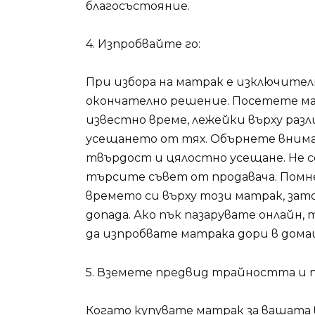
благосъстояние.
4. Изпробвайте го:
При избора на матрак е изключителн
окончателно решение. Посетете ма
известно време, лежейки върху разл
усещането от тях. Обърнете внима
твърдост и цялостно усещане. Не с
търсите съвет от продавача. Помн
времето си върху този матрак, зато
допада. Ако пък пазарувате онлайн, 
да изпробвате матрака дори в дома
5. Вземете предвид трайността и 
Когато купувате матрак за вашата в