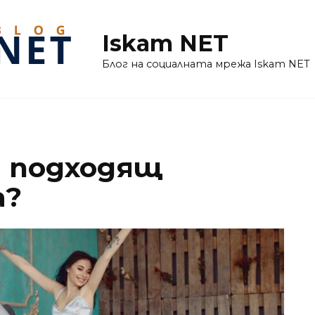
Iskam NET
Блог на социалната мрежа Iskam NET
м подходящ
а?