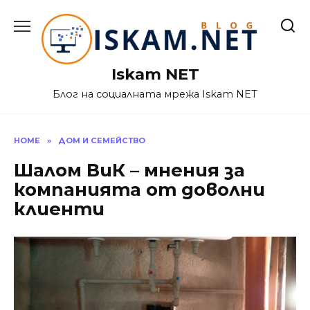
Skip
to
content
Iskam NET
Блог на социалната мрежа Iskam NET
HOME
»
ДОМ И СЕМЕЙСТВО
Шалом ВиК – мнения за
компанията от доволни
клиенти