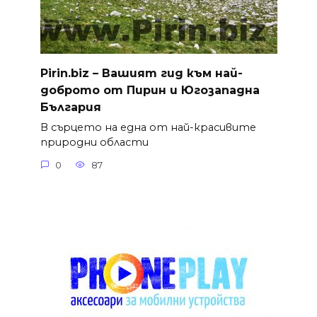
Pirin.biz – Вашият гид към най-
доброто от Пирин и Югозападна
България
В сърцето на една от най-красивите
природни области
0
87