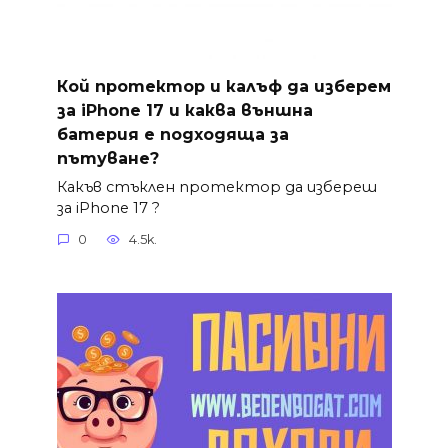
Кой протектор и калъф да изберем
за iPhone 17 и каква външна
батерия е подходяща за
пътуване?
Какъв стъклен протектор да избереш
за iPhone 17 ?
0
4.5k.