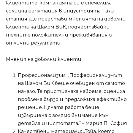
клиентите, компанията си е спечелила
солидна репутация в индустрията. Тази
статия ще представи мненията на доволни
клиенти за Шалом ВиК, подчертавайки
техните положителни преживявания и
отлични резултати.
Мнения на доволни клиенти
Професионализъм: „Професионализмът
на Шалом ВиК беше очевиден от самото
начало. Те пристигнаха навреме, оцениха
проблема бързо и предложиха ефективно
решение. Цялата работа беше
извършена с голямо внимание към
детайла и чистотата.“ – Мария П., София
Качествени материали: „Това, което