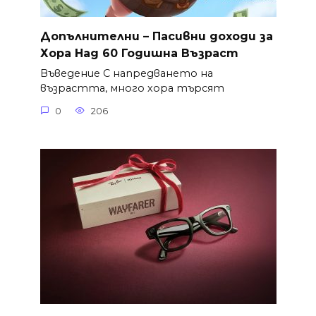
Допълнителни – Пасивни доходи за
Хора Над 60 Годишна Възраст
Въведение С напредването на
възрастта, много хора търсят
0
206