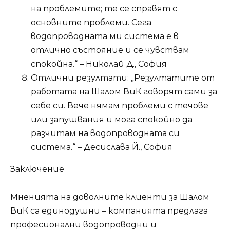
на проблемите; те се справят с
основните проблеми. Сега
водопроводната ми система е в
отлично състояние и се чувствам
спокойна.“ – Николай Д., София
Отлични резултати: „Резултатите от
работата на Шалом ВиК говорят сами за
себе си. Вече нямам проблеми с течове
или запушвания и мога спокойно да
разчитам на водопроводната си
система.“ – Десислава Й., София
Заключение
Мненията на доволните клиенти за Шалом
ВиК са единодушни – компанията предлага
професионални водопроводни и