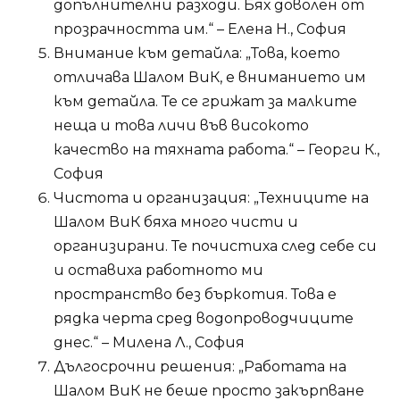
допълнителни разходи. Бях доволен от
прозрачността им.“ – Елена Н., София
Внимание към детайла: „Това, което
отличава Шалом ВиК, е вниманието им
към детайла. Те се грижат за малките
неща и това личи във високото
качество на тяхната работа.“ – Георги К.,
София
Чистота и организация: „Техниците на
Шалом ВиК бяха много чисти и
организирани. Те почистиха след себе си
и оставиха работното ми
пространство без бъркотия. Това е
рядка черта сред водопроводчиците
днес.“ – Милена Л., София
Дългосрочни решения: „Работата на
Шалом ВиК не беше просто закърпване