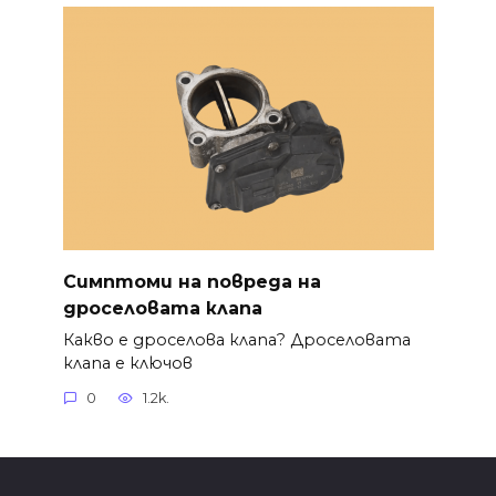
Симптоми на повреда на
дроселовата клапа
Какво е дроселова клапа? Дроселовата
клапа е ключов
0
1.2k.