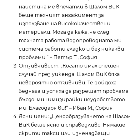
наистина ме впечатли в Шалом ВиК,
беше техният ангажимент за
използване на висококачествени
материали. Мога да кажа, че след
тяхната работа водопроводната ми
система работи гладко и без никакви
проблеми.“ – Петър Т., София
Отзивчивост: „Когато имах спешен
случай през уикенда, Шалом ВиК бяха
невероятно отзивчиви. Те дойдоха
веднага и успяха да разрешат проблема
бързо, минимизирайки неудобството
ми. Благодаря ви!“ – Иван М., София
Ясни цени: „Ценообразуването на Шалом
ВиК беше ясно и справедливо. Нямаше
скрити такси или изненадващи