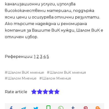
канализационни услуги, използва
висококачествени материали, поддържа
ясни цени и осигурява отлични резултати.
Ако търсите надеждна и реномирана
компания за Вашите ВиК нужди, Шалом ВиК е
отличен избор.
Референции:
1
2
3
4
5
Шалом ВиК мнение
Шалом ВиК мнения
Шалом Мнение
Шалом Мнения
Rate article